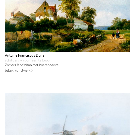
Antonie Franciscus Dona
schilderij
• voorheen te koop
Zomers landschap met boerenhoeve
bekijk kunstwerk