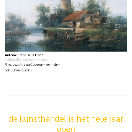
Antonie Franciscus Dona
schilderij
• voorheen te koop
Riviergezichtje met boerderij en molen
bekijk kunstwerk
de kunsthandel is het hele jaar
open