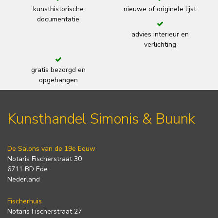
kunsthistorische
nieuwe of originele lijst
documentatie
advies interieur en
verlichting
gratis bezorgd en
opgehangen
Kunsthandel Simonis & Buunk
De Salons van de 19e Eeuw
Notaris Fischerstraat 30
6711 BD Ede
Nederland
Fischerhuis
Notaris Fischerstraat 27