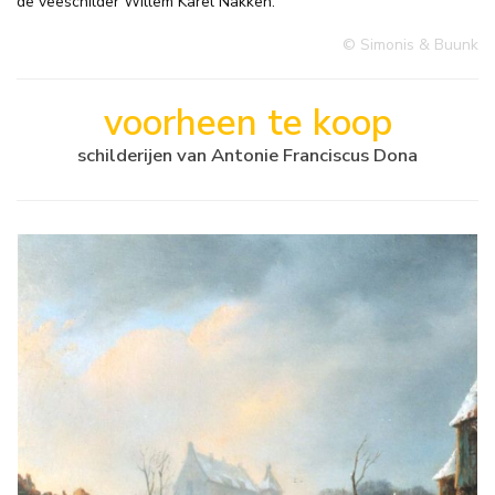
de veeschilder Willem Karel Nakken.
© Simonis & Buunk
voorheen te koop
schilderijen van Antonie Franciscus Dona