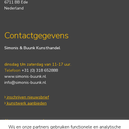
6711 BB Ede
Nederland
Contactgegevens
Simonis & Buunk Kunsthandel
dinsdag t/m zaterdag van 11-17 uur.
Telefoon
+31 (0) 318 652888
www.simonis-buunk.nl
info@simonis-buunk.nl
inschrijven nieuwsbrief
kunstwerk aanbieden
Algemene voorwaarden
Wij en onze partners gebruiken functionele en analytische
Privacy statement