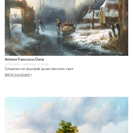
Antonie Franciscus Dona
schilderij
• voorheen te koop
Schaatsers en duwslede op een bevroren vaart
bekijk kunstwerk