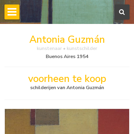
Antonia Guzmán
kunstenaar • kunstschilder
Buenos Aires 1954
voorheen te koop
schilderijen van Antonia Guzmán