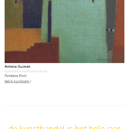
Antonia Guzmán
schilderij
• voorheen te koop
Fortaleza (Fort)
bekijk kunstwerk
de kunsthandel is het hele jaar