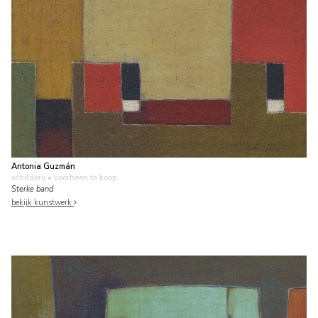
Antonia Guzmán
schilderij
• voorheen te koop
Sterke band
bekijk kunstwerk