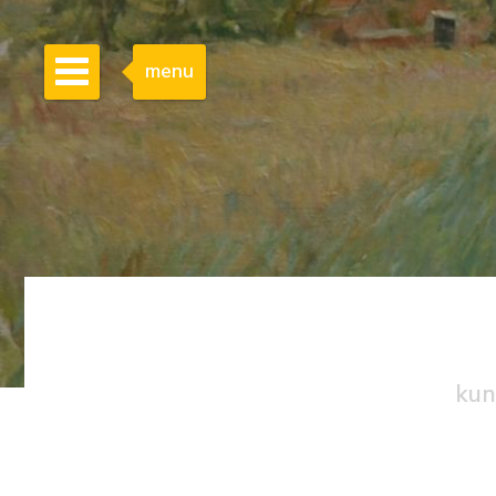
menu
kun