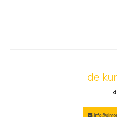
de kun
d
info@simon