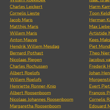
Charles Leickert
Harm Kam
Cornelis Lieste
Toon Keld
Jacob Maris
Herman K
Matthijs Maris
Max Lieb
Willem Maris
Artistide 
Anton Mauve
Kees Mak
Hendrik Willem Mesdag
Piet Mond
Bernard Pothast
Theo Nier
Nicolaas Riegen
Jacobus v
Charles Rochussen
Frederik 
Albert Roelofs
Johan Hen
Willem Roelofs
Morgenst
Henriette Ronner-Knip
Evert Piet
Albert Roosenboom
François 
Nicolaas Johannes Roosenboom
Cornelis 
Margaretha Roosenboom
Edouard M