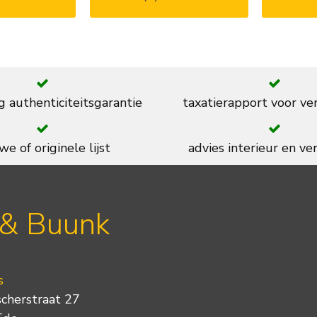
g authenticiteitsgarantie
taxatierapport voor ve
we of originele lijst
advies interieur en ver
 & Buunk
s
scherstraat 27