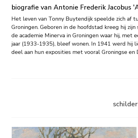
biografie van Antonie Frederik Jacobus '
Het leven van Tonny Buytendijk speelde zich af
Na zijn terugkeer naar Amsterdam in 1946 was hij
Groningen. Geboren in de hoofdstad kreeg hij zijn 
verbonden aan Minerva. Hij schilderde sn
de academie Minerva in Groningen waar hij, met 
impressionistische stijl, en deelde zijn voorkeur
jaar (1933-1935), bleef wonen. In 1941 werd hij 
natuur werken met de andere Ploeg-schilde
deel aan hun exposities met vooral Groningse en
schilde