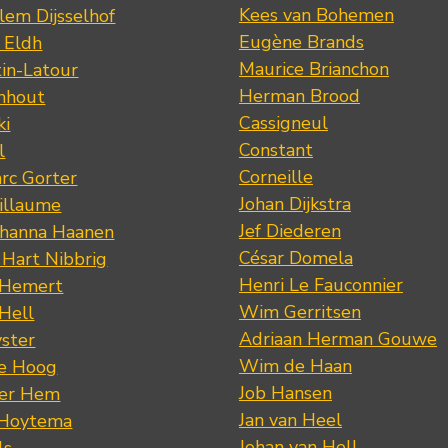
Kees van Bohemen
lem Dijsselhof
Eugène Brands
n Eldh
Maurice Brianchon
tin-Latour
Herman Brood
nhout
Cassigneul
ki
Constant
l
Corneille
rc Gorter
Johan Dijkstra
illaume
Jef Diederen
ohanna Haanen
César Domela
 Hart Nibbrig
Henri Le Fauconnier
 Hemert
Wim Gerritsen
 Hell
Adriaan Herman Gouwe
ster
Wim de Haan
de Hoog
Job Hansen
der Hem
Jan van Heel
 Hoytema
Johan van Hell
ls