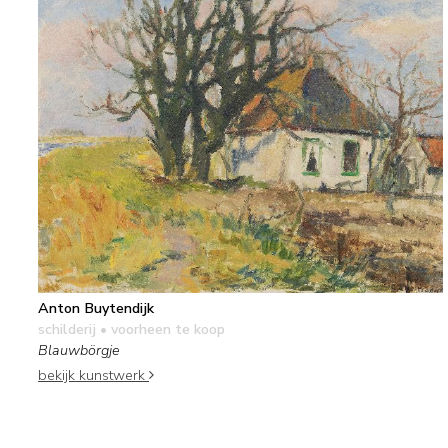
Anton Buytendijk
schilderij
• voorheen te koop
Blauwbörgje
bekijk kunstwerk