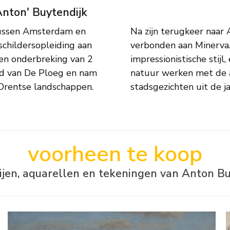
Anton' Buytendijk
 tussen Amsterdam en
 o.a. nog als docent
schildersopleiding aan
el, in expressief-
een onderbreking van 2
 voor het direct in de
lid van De Ploeg en nam
rs. Zijn Amsterdamse
 Drentse landschappen.
stadsgezichten uit de ja
voorheen te koop
rijen, aquarellen en tekeningen van Anton Bu