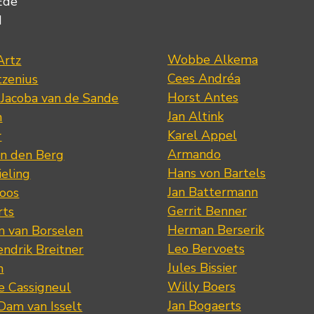
Ede
d
Wobbe Alkema
Artz
Cees Andréa
tzenius
Horst Antes
 Jacoba van de Sande
Jan Altink
n
Karel Appel
r
Armando
n den Berg
Hans von Bartels
eling
Jan Battermann
loos
Gerrit Benner
rts
Herman Berserik
m van Borselen
Leo Bervoets
ndrik Breitner
Jules Bissier
n
Willy Boers
re Cassigneul
Jan Bogaerts
Dam van Isselt