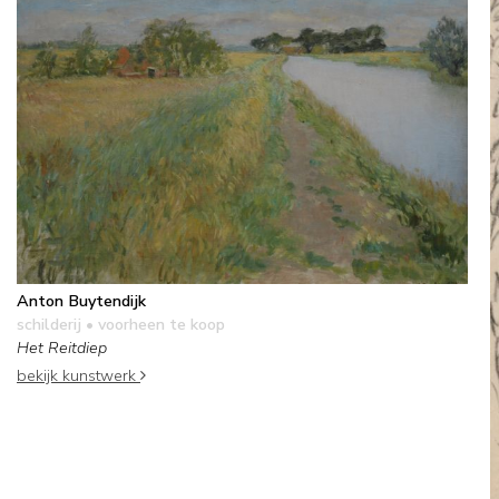
Anton Buytendijk
schilderij
• voorheen te koop
Het Reitdiep
bekijk kunstwerk