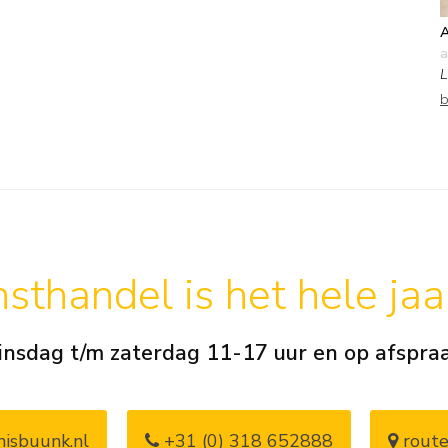
A
a
L
b
sthandel is het hele ja
insdag t/m zaterdag 11-17 uur en op afspra
isbuunk.nl
+31 (0) 318 652888
route