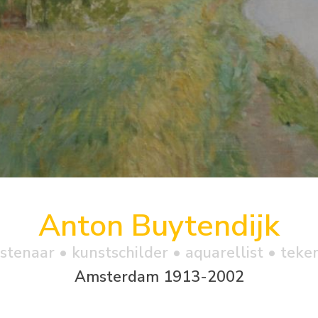
Anton Buytendijk
stenaar • kunstschilder • aquarellist • teke
Amsterdam 1913-2002