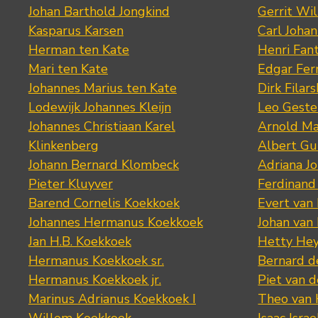
Johan Barthold Jongkind
Gerrit Wil
Kasparus Karsen
Carl Joha
Herman ten Kate
Henri Fan
Mari ten Kate
Edgar Fer
Johannes Marius ten Kate
Dirk Filars
Lodewijk Johannes Kleijn
Leo Geste
Johannes Christiaan Karel
Arnold Ma
Klinkenberg
Albert Gu
Johann Bernard Klombeck
Adriana J
Pieter Kluyver
Ferdinand
Barend Cornelis Koekkoek
Evert van
Johannes Hermanus Koekkoek
Johan van
Jan H.B. Koekkoek
Hetty Hey
Hermanus Koekkoek sr.
Bernard 
Hermanus Koekkoek jr.
Piet van 
Marinus Adrianus Koekkoek I
Theo van
Willem Koekkoek
Isaac Israe