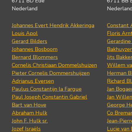
6711 BD Ede
6711 BB 
Nederland
Nederlan
Johannes Evert Hendrik Akkeringa
Constant 
Louis Apol
Floris Arn
Gerard Bilders
Gerardine
Johannes Bosboom
Bakhuyze
Bernard Blommers
Jits Bakke
Cornelis Christiaan Dommelshuizen
Willem va
Pieter Cornelis Dommershuijzen
Herman Bi
Adrianus Eversen
Richard B
Paulus Constantijn la Fargue
Jan Bogae
Paul Joseph Constantin Gabriel
Jan Wille
Bart van Hove
George He
Abraham Hulk
Co Brema
John F. Hulk sr.
Jean-Pier
Jozef Israëls
Lucie van 