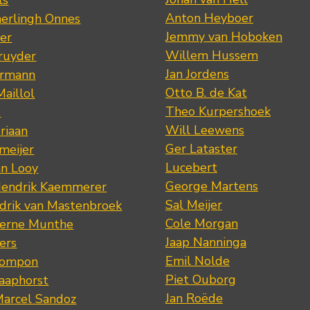
Anton Heyboer
erlingh Onnes
Jemmy van Hoboken
er
Willem Hussem
ruyder
Jan Jordens
ermann
Otto B. de Kat
Maillol
Theo Kurpershoek
s
Will Leewens
riaan
Ger Lataster
meijer
Lucebert
an Looy
George Martens
Hendrik Kaemmerer
Sal Meijer
drik van Mastenbroek
Cole Morgan
jerne Munthe
Jaap Nanninga
ers
Emil Nolde
Pompon
Piet Ouborg
Raaphorst
Jan Roëde
arcel Sandoz