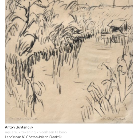
Anton Buytendijk
aquarel • tekening
• voorheen te koop
Landschap bij Chateaubriant, Frankrijk