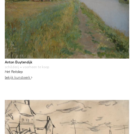
Anton Buytendijk
schilderij
• voorheen te koop
Het Reitdiep
bekijk kunstwerk