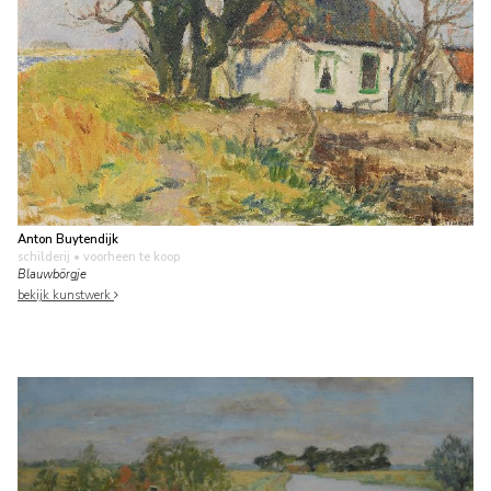
Anton Buytendijk
schilderij
• voorheen te koop
Blauwbörgje
bekijk kunstwerk