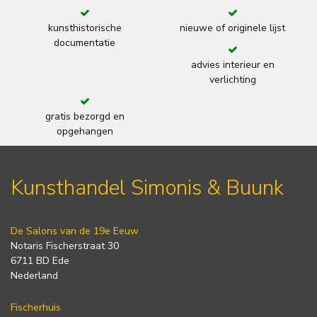
kunsthistorische
nieuwe of originele lijst
documentatie
advies interieur en
verlichting
gratis bezorgd en
opgehangen
Kunsthandel Simonis & Buunk
De Salons van de 19e Eeuw
Notaris Fischerstraat 30
6711 BD Ede
Nederland
Fischerhuis