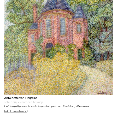
Antoinette van Hoijtema
schilderij
• voorheen te koop
Het koepeltje van Arendsdorp in het park van Oostduin, Wassenaar
bekijk kunstwerk