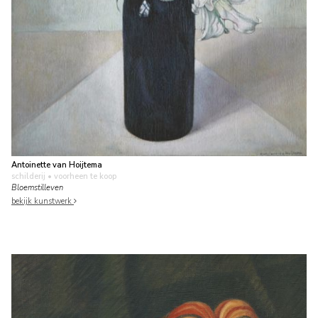
Antoinette van Hoijtema
schilderij
• voorheen te koop
Bloemstilleven
bekijk kunstwerk