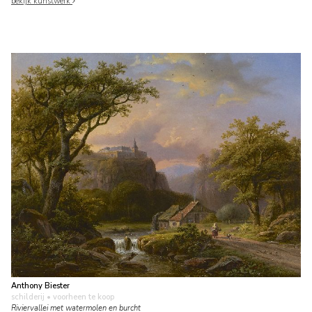
bekijk kunstwerk
Anthony Biester
schilderij
• voorheen te koop
Riviervallei met watermolen en burcht