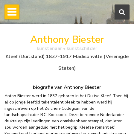
Anthony Biester
kunstenaar • kunstschilder
Kleef (Duitsland) 1837-1917 Madisonville (Verenigde
Staten)
biografie van Anthony Biester
Anton Biester werd in 1837 geboren in het Duitse Kleef. Toen hij
al op jonge leeftijd tekentalent bleek te hebben werd hij
ingeschreven op het Zeichen-Collegium van de
landschapschilder B.C. Koekkoek. Deze beroemde Nederlander
drukte op zijn leerlingen een onmiskenbaar stempel, dat later
zou worden aangeduid met het begrip ‘Kleefse romantiek’.
Kenmerkend hiervoor waren panoramische zomerlandschappen