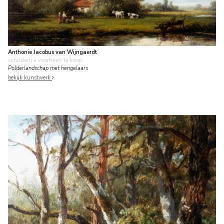
Anthonie Jacobus van Wijngaerdt
schilderij
• voorheen te koop
Polderlandschap met hengelaars
bekijk kunstwerk