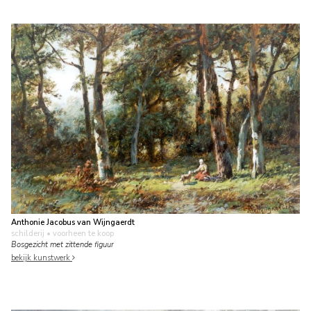
Anthonie Jacobus van Wijngaerdt
schilderij
• voorheen te koop
Bosgezicht met zittende figuur
bekijk kunstwerk