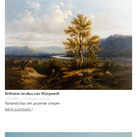
Anthonie Jacobus van Wijngaerdt
schilderij
• voorheen te koop
Rijnlandschap met grazende schapen
bekijk kunstwerk