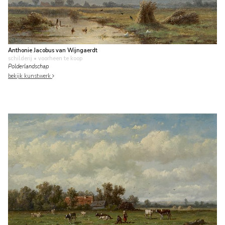
Anthonie Jacobus van Wijngaerdt
schilderij
• voorheen te koop
Polderlandschap
bekijk kunstwerk