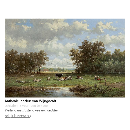
Anthonie Jacobus van Wijngaerdt
schilderij
• voorheen te koop
Weiland met rustend vee en hoedster
bekijk kunstwerk