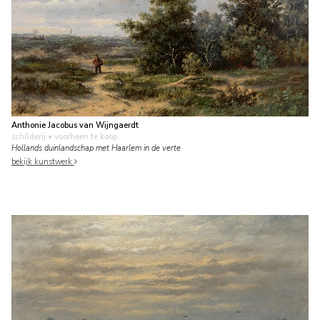
Anthonie Jacobus van Wijngaerdt
schilderij
• voorheen te koop
Hollands duinlandschap met Haarlem in de verte
bekijk kunstwerk