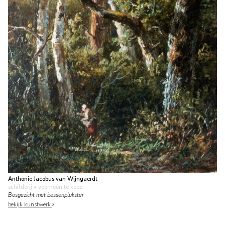
Anthonie Jacobus van Wijngaerdt
schilderij
• voorheen te koop
Bosgezicht met bessenplukster
bekijk kunstwerk