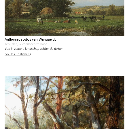
Anthonie Jacobus van Wijngaerdt
schilderij
• voorheen te koop
Vee in zomers landschap achter de duinen
bekijk kunstwerk