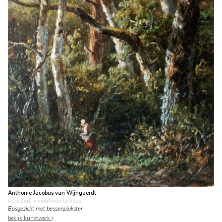
Anthonie Jacobus van Wijngaerdt
schilderij
• voorheen te koop
Bosgezicht met bessenplukster
bekijk kunstwerk