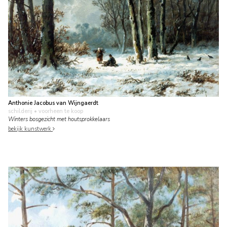
Anthonie Jacobus van Wijngaerdt
schilderij
• voorheen te koop
Winters bosgezicht met houtsprokkelaars
bekijk kunstwerk