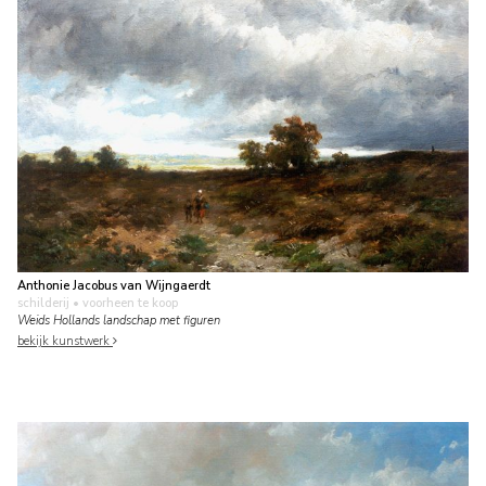
Anthonie Jacobus van Wijngaerdt
schilderij
• voorheen te koop
Weids Hollands landschap met figuren
bekijk kunstwerk