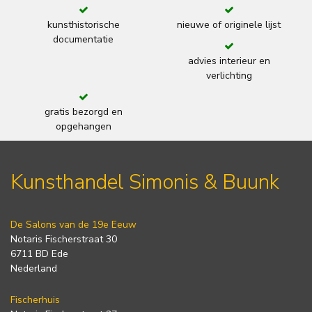
kunsthistorische
nieuwe of originele lijst
documentatie
advies interieur en
verlichting
gratis bezorgd en
opgehangen
Kunsthandel Simonis & Buunk
De Salons van de 19e Eeuw
Notaris Fischerstraat 30
6711 BD Ede
Nederland
Fischerhuis