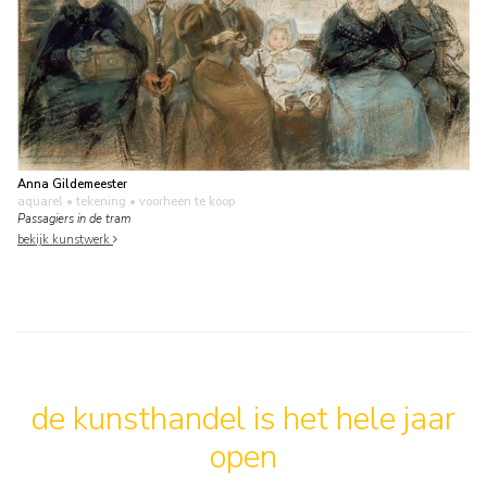
Anna Gildemeester
aquarel • tekening
• voorheen te koop
Passagiers in de tram
bekijk kunstwerk
de kunsthandel is het hele jaar
open