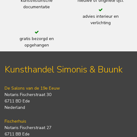
kunsthistorische
nieuwe of originele lijst
documentatie
advies interieur en
verlichting
gratis bezorgd en
opgehangen
Kunsthandel Simonis & Buunk
De Salons van de 19e Eeuw
Notaris Fischerstraat 30
6711 BD Ede
Nederland
Fischerhuis
Notaris Fischerstraat 27
6711 BB Ede