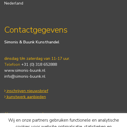
Nederland
Contactgegevens
Simonis & Buunk Kunsthandel
dinsdag t/m zaterdag van 11-17 uur.
Telefoon
+31 (0) 318 652888
www.simonis-buunk.nl
info@simonis-buunk.nl
inschrijven nieuwsbrief
kunstwerk aanbieden
Algemene voorwaarden
Wij en onze partners gebruiken functionele en analytische
Privacy statement
Cookie Policy
cookies voor website optimalisatie, statistieken en