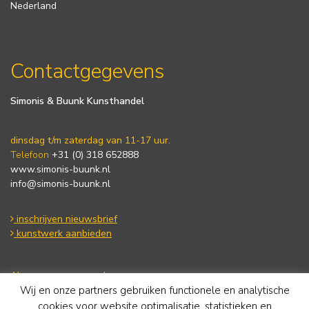
Nederland
Contactgegevens
Simonis & Buunk Kunsthandel
dinsdag t/m zaterdag van 11-17 uur.
Telefoon
+31 (0) 318 652888
www.simonis-buunk.nl
info@simonis-buunk.nl
inschrijven nieuwsbrief
kunstwerk aanbieden
Algemene voorwaarden
Wij en onze partners gebruiken functionele en analytische
Privacy statement
Cookie Policy
cookies voor website optimalisatie, statistieken en