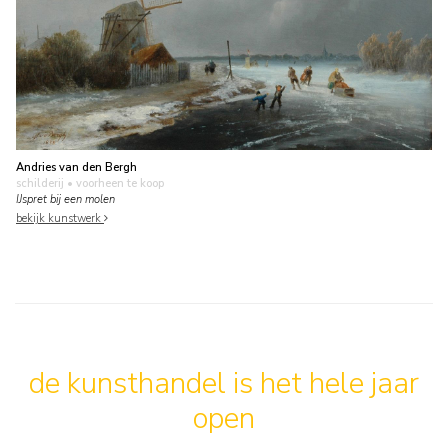
Andries van den Bergh
schilderij
• voorheen te koop
IJspret bij een molen
bekijk kunstwerk
de kunsthandel is het hele jaar
open