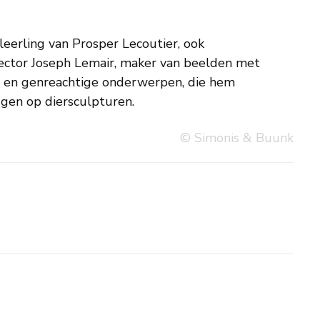
ggen op diersculpturen.
© Simonis & Buunk