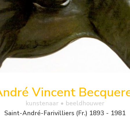
André Vincent Becquere
kunstenaar • beeldhouwer
Saint-André-Farivilliers (Fr.) 1893 - 1981