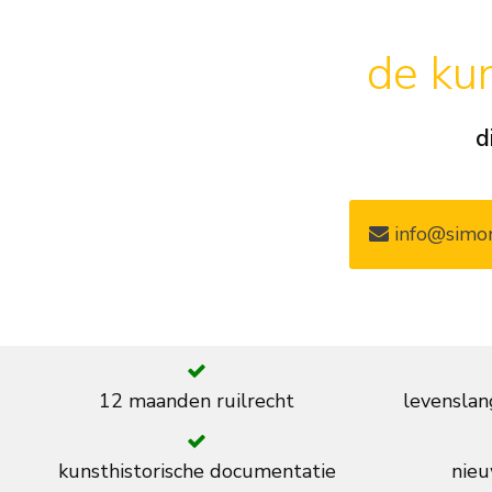
de kun
d
info@simon
12 maanden ruilrecht
levenslan
kunsthistorische documentatie
nieu