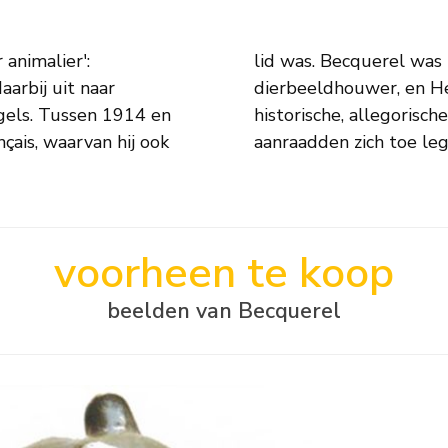
animalier':
outier, ook
aarbij uit naar
an beelden met
ogels. Tussen 1914 en
nderwerpen, die hem
çais, waarvan hij ook
aanraadden zich toe le
voorheen te koop
beelden van Becquerel