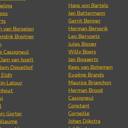
Hans von Bartels
eling
Jan Battermann
loos
Gerrit Benner
rts
Herman Berserik
m van Borselen
Leo Bervoets
ndrik Breitner
Jules Bissier
n
Willy Boers
re Cassigneul
Jan Bogaerts
Dam van Isselt
Kees van Bohemen
lem Dijsselhof
Eugène Brands
n Eldh
Maurice Brianchon
tin-Latour
Herman Brood
nhout
Cassigneul
ki
Constant
l
Corneille
rc Gorter
Johan Dijkstra
illaume