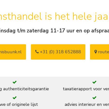
sthandel is het hele ja
insdag t/m zaterdag 11-17 uur en op afspra
isbuunk.nl
+31 (0) 318 652888
route
g authenticiteitsgarantie
taxatierapport voor ve
we of originele lijst
advies interieur en ver