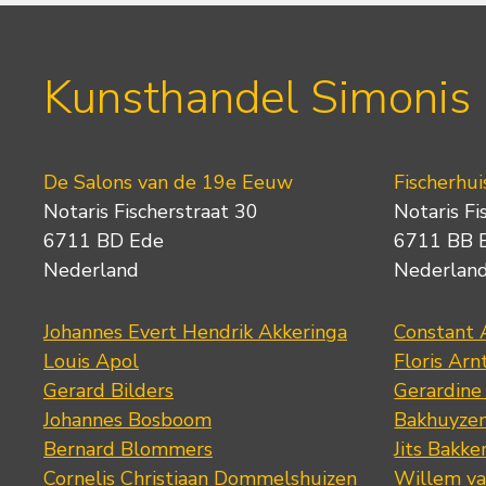
Kunsthandel Simonis
De Salons van de 19e Eeuw
Fischerhui
Notaris Fischerstraat 30
Notaris Fi
6711 BD Ede
6711 BB 
Nederland
Nederlan
Johannes Evert Hendrik Akkeringa
Constant 
Louis Apol
Floris Arn
Gerard Bilders
Gerardine
Johannes Bosboom
Bakhuyze
Bernard Blommers
Jits Bakke
Cornelis Christiaan Dommelshuizen
Willem va