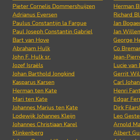
Pieter Cornelis Dommershuijzen
Herman Bi
Adrianus Eversen
Richard B
Paulus Constantijn la Fargue
Jan Bogae
Paul Joseph Constantin Gabriel
Jan Wille
Bart van Hove
George He
Abraham Hulk
Co Brema
John F. Hulk sr.
Jean-Pier
Jozef Israëls
Lucie van 
Johan Barthold Jongkind
Gerrit Wil
Kasparus Karsen
Carl Joha
Herman ten Kate
Henri Fan
Mari ten Kate
Edgar Fer
Johannes Marius ten Kate
Dirk Filars
Lodewijk Johannes Kleijn
Leo Geste
Johannes Christiaan Karel
Arnold Ma
Klinkenberg
Albert Gu