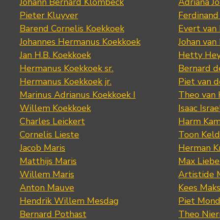
Johann Bernard Klombeck
Adriana J
Pieter Kluyver
Ferdinand
Barend Cornelis Koekkoek
Evert van
Johannes Hermanus Koekkoek
Johan van
Jan H.B. Koekkoek
Hetty Hey
Hermanus Koekkoek sr.
Bernard 
Hermanus Koekkoek jr.
Piet van 
Marinus Adrianus Koekkoek I
Theo van
Willem Koekkoek
Isaac Israe
Charles Leickert
Harm Kam
Cornelis Lieste
Toon Keld
Jacob Maris
Herman K
Matthijs Maris
Max Lieb
Willem Maris
Artistide 
Anton Mauve
Kees Mak
Hendrik Willem Mesdag
Piet Mond
Bernard Pothast
Theo Nier