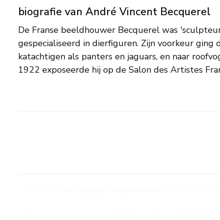
biografie van André Vincent Becquerel
De Franse beeldhouwer Becquerel was 'sculpteur 
lid was. Becquerel was leerling van Prosper Lec
gespecialiseerd in dierfiguren. Zijn voorkeur ging d
dierbeeldhouwer, en Hector Joseph Lemair, maker v
katachtigen als panters en jaguars, en naar roofv
historische, allegorische en genreachtige o
1922 exposeerde hij op de Salon des Artistes Fran