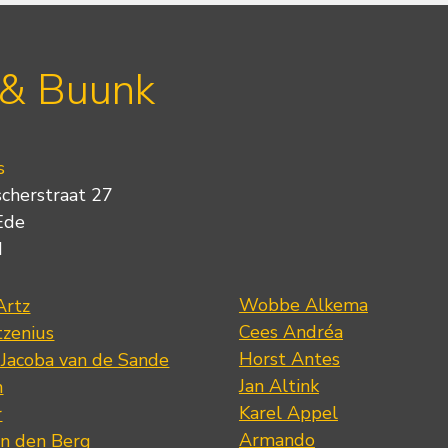
 & Buunk
s
scherstraat 27
Ede
d
Wobbe Alkema
Artz
Cees Andréa
tzenius
Horst Antes
 Jacoba van de Sande
Jan Altink
n
Karel Appel
r
Armando
n den Berg