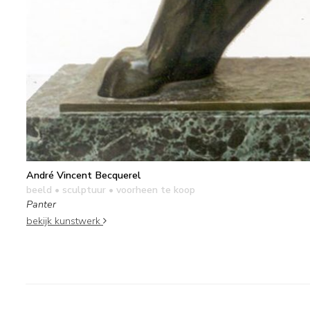
André Vincent Becquerel
beeld • sculptuur
• voorheen te koop
Panter
bekijk kunstwerk