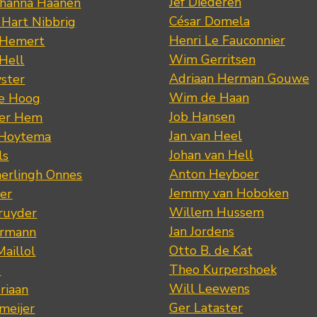
Jef Diederen
ohanna Haanen
César Domela
 Hart Nibbrig
Henri Le Fauconnier
 Hemert
Wim Gerritsen
 Hell
Adriaan Herman Gouwe
ster
Wim de Haan
de Hoog
Job Hansen
der Hem
Jan van Heel
 Hoytema
Johan van Hell
ls
Anton Heyboer
erlingh Onnes
Jemmy van Hoboken
er
Willem Hussem
ruyder
Jan Jordens
ermann
Otto B. de Kat
Maillol
Theo Kurpershoek
s
Will Leewens
riaan
Ger Lataster
meijer