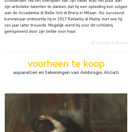
schilderden. Na het overlijden van zijn vader was het puur aan
zijn artistieke talenten te danken dat hij een opleiding kon volgen
aan de Accademia di Belle Arti di Brera in Milaan. Als succesvol
kunstenaar ontmoette hij in 1917 Rafaella di Malta, met wie hij
zes jaar later trouwde. Mogelijk werd hij voor dit schilderij
geinspireerd door zijn liefde voor haar.
© Simonis & Buunk
voorheen te koop
aquarellen en tekeningen van Ambrogio Alciati