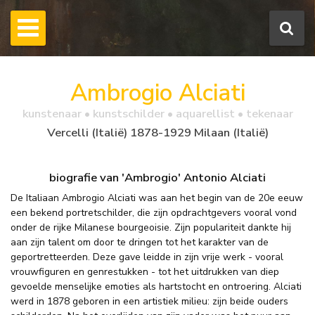
Ambrogio Alciati
kunstenaar • kunstschilder • aquarellist • tekenaar
Vercelli (Italië) 1878-1929 Milaan (Italië)
biografie van 'Ambrogio' Antonio Alciati
De Italiaan Ambrogio Alciati was aan het begin van de 20e eeuw
een bekend portretschilder, die zijn opdrachtgevers vooral vond
onder de rijke Milanese bourgeoisie. Zijn populariteit dankte hij
aan zijn talent om door te dringen tot het karakter van de
geportretteerden. Deze gave leidde in zijn vrije werk - vooral
vrouwfiguren en genrestukken - tot het uitdrukken van diep
gevoelde menselijke emoties als hartstocht en ontroering. Alciati
werd in 1878 geboren in een artistiek milieu: zijn beide ouders