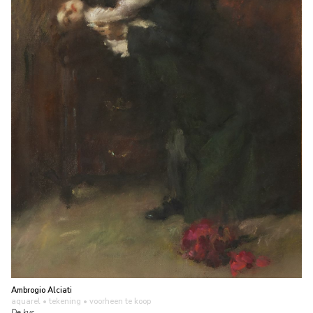
Ambrogio Alciati
aquarel • tekening
• voorheen te koop
De kus