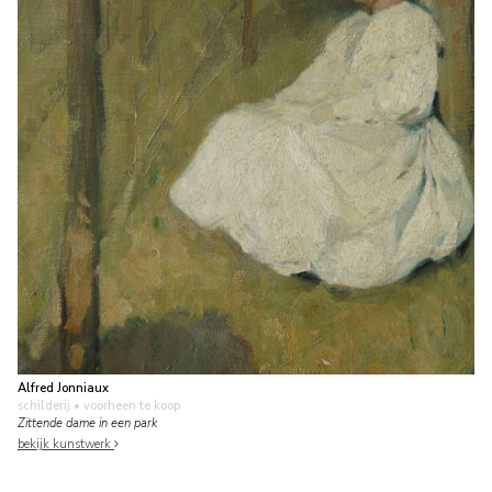
Alfred Jonniaux
schilderij
• voorheen te koop
Zittende dame in een park
bekijk kunstwerk