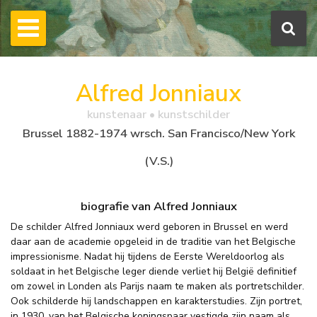
Alfred Jonniaux
kunstenaar • kunstschilder
Brussel 1882-1974 wrsch. San Francisco/New York
(V.S.)
biografie van Alfred Jonniaux
De schilder Alfred Jonniaux werd geboren in Brussel en werd
daar aan de academie opgeleid in de traditie van het Belgische
impressionisme. Nadat hij tijdens de Eerste Wereldoorlog als
soldaat in het Belgische leger diende verliet hij België definitief
om zowel in Londen als Parijs naam te maken als portretschilder.
Ook schilderde hij landschappen en karakterstudies. Zijn portret,
in 1930, van het Belgische koningspaar vestigde zijn naam als