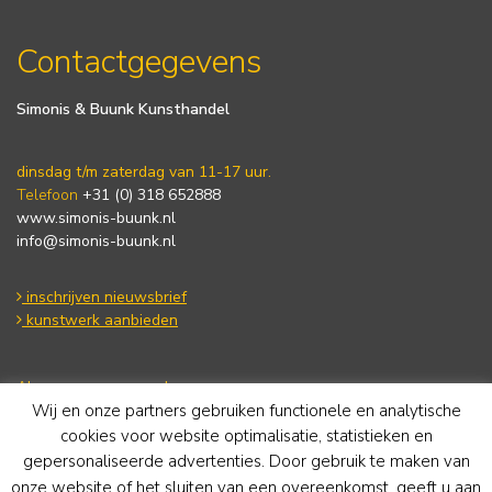
Contactgegevens
Simonis & Buunk Kunsthandel
dinsdag t/m zaterdag van 11-17 uur.
Telefoon
+31 (0) 318 652888
www.simonis-buunk.nl
info@simonis-buunk.nl
inschrijven nieuwsbrief
kunstwerk aanbieden
Algemene voorwaarden
Wij en onze partners gebruiken functionele en analytische
Privacy statement
Cookie Policy
cookies voor website optimalisatie, statistieken en
Disclaimer
gepersonaliseerde advertenties. Door gebruik te maken van
onze website of het sluiten van een overeenkomst, geeft u aan