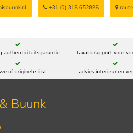
isbuunk.nl
+31 (0) 318 652888
route
g authenticiteitsgarantie
taxatierapport voor ve
we of originele lijst
advies interieur en ver
 & Buunk
s