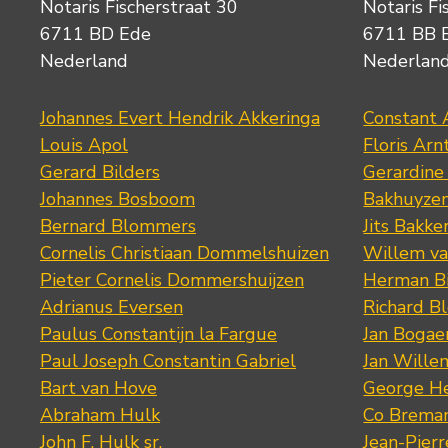
Notaris Fischerstraat 30
Notaris Fi
6711 BD Ede
6711 BB 
Nederland
Nederlan
Johannes Evert Hendrik Akkeringa
Constant 
Louis Apol
Floris Arn
Gerard Bilders
Gerardine
Johannes Bosboom
Bakhuyze
Bernard Blommers
Jits Bakke
Cornelis Christiaan Dommelshuizen
Willem va
Pieter Cornelis Dommershuijzen
Herman Bi
Adrianus Eversen
Richard B
Paulus Constantijn la Fargue
Jan Bogae
Paul Joseph Constantin Gabriel
Jan Wille
Bart van Hove
George He
Abraham Hulk
Co Brema
John F. Hulk sr.
Jean-Pier