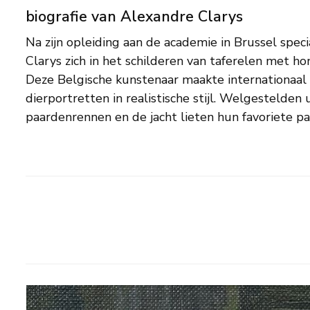
biografie van Alexandre Clarys
Na zijn opleiding aan de academie in Brussel spec
Clarys op het doek vastleggen. Zo portretteerde
Clarys zich in het schilderen van taferelen met ho
paard Montjoie van de Belgische koning Albert 
Deze Belgische kunstenaar maakte internationaal
eveneens affiches, vooral voor paardenevenementen,
dierportretten in realistische stijl. Welgestelden 
landbouwmanifestaties. Daarnaast was Clarys 
paardenrennen en de jacht lieten hun favoriete pa