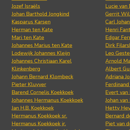
Jozef Israëls
Lucie van 
Johan Barthold Jongkind
Gerrit Wil
Kasparus Karsen
Carl Joha
Herman ten Kate
Henri Fan
Mari ten Kate
Edgar Fer
Johannes Marius ten Kate
Dirk Filars
Lodewijk Johannes Kleijn
Leo Geste
Johannes Christiaan Karel
Arnold Ma
Klinkenberg
Albert Gu
Johann Bernard Klombeck
Adriana J
Pieter Kluyver
Ferdinand
Barend Cornelis Koekkoek
Evert van
Johannes Hermanus Koekkoek
Johan van
Jan H.B. Koekkoek
Hetty Hey
Hermanus Koekkoek sr.
Bernard 
Hermanus Koekkoek jr.
Piet van 