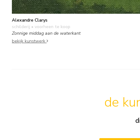
Alexandre Clarys
schilderij
• voorheen te koop
Zonnige middag aan de waterkant
bekijk kunstwerk
de kun
d