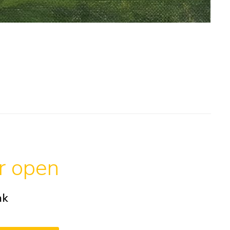
ar open
ak