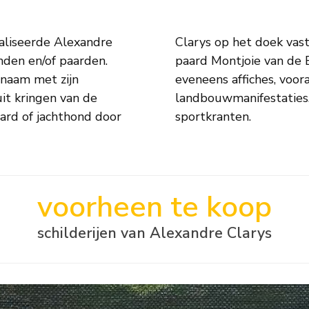
ialiseerde Alexandre
 hij onder meer het
nden en/of paarden.
I. Clarys ontwierp
 naam met zijn
 maar ook voor
uit kringen van de
illustrator voor
ard of jachthond door
sportkranten.
voorheen te koop
schilderijen van Alexandre Clarys