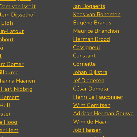
Jan Bogaerts
Dam van Isselt
Kees van Bohemen
lem Dijsselhof
Eugène Brands
n Eldh
Maurice Brianchon
tin-Latour
Herman Brood
nhout
Cassigneul
ki
Constant
l
Corneille
rc Gorter
Johan Dijkstra
illaume
Jef Diederen
ohanna Haanen
César Domela
 Hart Nibbrig
Henri Le Fauconnier
 Hemert
Wim Gerritsen
 Hell
Adriaan Herman Gouwe
ster
Wim de Haan
de Hoog
Job Hansen
der Hem