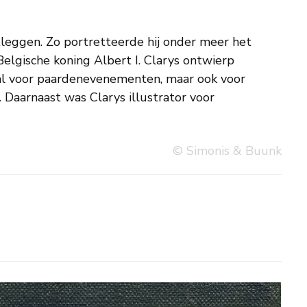
© Simonis & Buunk