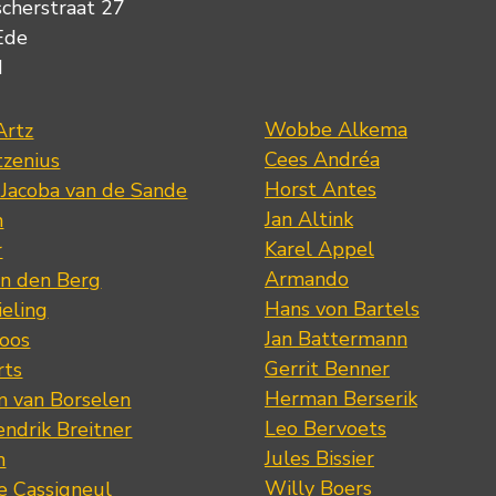
scherstraat 27
Ede
d
Wobbe Alkema
Artz
Cees Andréa
tzenius
Horst Antes
 Jacoba van de Sande
Jan Altink
n
Karel Appel
r
Armando
n den Berg
Hans von Bartels
eling
Jan Battermann
loos
Gerrit Benner
rts
Herman Berserik
m van Borselen
Leo Bervoets
ndrik Breitner
Jules Bissier
n
Willy Boers
re Cassigneul