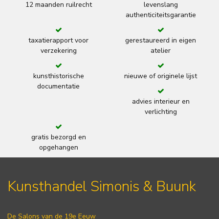
12 maanden ruilrecht
levenslang
authenticiteitsgarantie
taxatierapport voor
gerestaureerd in eigen
verzekering
atelier
kunsthistorische
nieuwe of originele lijst
documentatie
advies interieur en
verlichting
gratis bezorgd en
opgehangen
Kunsthandel Simonis & Buunk
De Salons van de 19e Eeuw