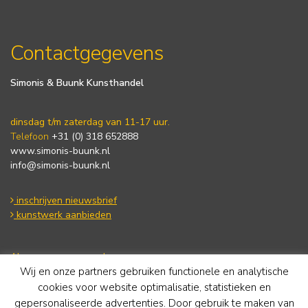
Contactgegevens
Simonis & Buunk Kunsthandel
dinsdag t/m zaterdag van 11-17 uur.
Telefoon
+31 (0) 318 652888
www.simonis-buunk.nl
info@simonis-buunk.nl
inschrijven nieuwsbrief
kunstwerk aanbieden
Algemene voorwaarden
Wij en onze partners gebruiken functionele en analytische
Privacy statement
Cookie Policy
cookies voor website optimalisatie, statistieken en
Disclaimer
gepersonaliseerde advertenties. Door gebruik te maken van