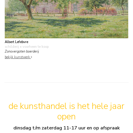
Albert Lefebvre
schilderij
• voorheen te koop
Zonovergoten boerderij
bekijk kunstwerk
de kunsthandel is het hele jaar
open
dinsdag t/m zaterdag 11-17 uur en op afspraak