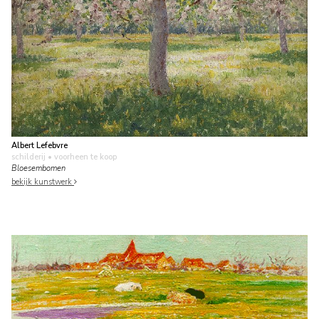
Albert Lefebvre
schilderij
• voorheen te koop
Bloesembomen
bekijk kunstwerk