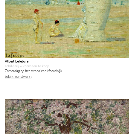
Albert Lefebvre
schilderij
• voorheen te koop
Zomerdag op het strand van Noordwijk
bekijk kunstwerk