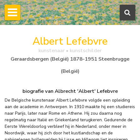
Albert Lefebvre
kunstenaar • kunstschilder
Geraardsbergen (België) 1878-1951 Steenbrugge
(België)
biografie van Albrecht 'Albert' Lefebvre
De Belgische kunstenaar Albert Lefebvre volgde een opleiding
aan de academie in Antwerpen. In 1910 maakte hij een studiereis
naar Parijs, later naar Rome en Athene. Hij zou daarna nog
regelmatig naar Italië en Griekenland terugkeren. Gedurende de
Eerste Wereldoorlog verbleef hij in Nederland, onder meer in
Noordwijk, waar hij zich door het kustlandschap en de
nabijgelegen bollenvelden bij Lisse en Hillegom liet inspireren.