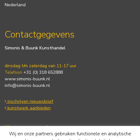
Nederland
Contactgegevens
Simonis & Buunk Kunsthandel
dinsdag t/m zaterdag van 11-17 uur.
Telefoon
+31 (0) 318 652888
www.simonis-buunk.nl
info@simonis-buunk.nl
inschrijven nieuwsbrief
kunstwerk aanbieden
Algemene voorwaarden
Wij en onze partners gebruiken functionele en analytische
Privacy statement