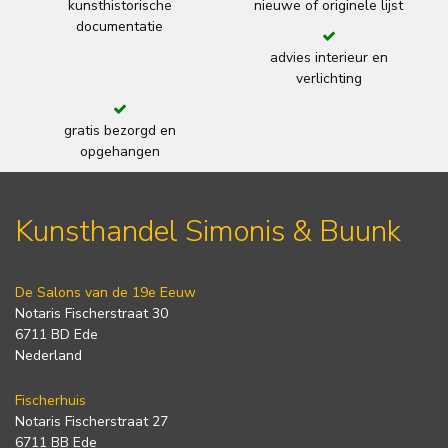
kunsthistorische
nieuwe of originele lijst
documentatie
advies interieur en
verlichting
gratis bezorgd en
opgehangen
Kunsthandel Simonis & Buunk
De Salons van de 19e Eeuw
Notaris Fischerstraat 30
6711 BD Ede
Nederland
Fischerhuis
Notaris Fischerstraat 27
6711 BB Ede