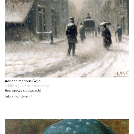
Adriaan Marinus Geijp
schilderij
• voorheen te koop
Besneeuwd stadsgezicht
bekijk kunstwerk