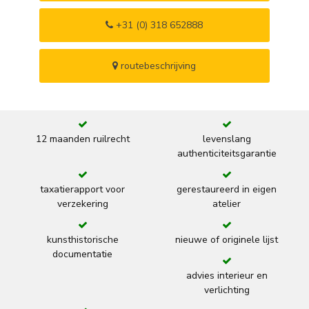
+31 (0) 318 652888
routebeschrijving
12 maanden ruilrecht
levenslang
authenticiteitsgarantie
taxatierapport voor
gerestaureerd in eigen
verzekering
atelier
kunsthistorische
nieuwe of originele lijst
documentatie
advies interieur en
verlichting