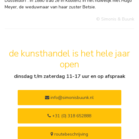
Düsseldorf . In 1880 trad ze in Koblenz in het huwelijk met Hugo
Meyer, de weduwnaar van haar zuster Betsie.
© Simonis & Buunk
de kunsthandel is het hele jaar
open
dinsdag t/m zaterdag 11-17 uur en op afspraak
info@simonisbuunk.nl
+31 (0) 318 652888
routebeschrijving