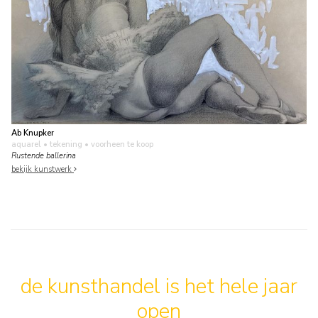
Ab Knupker
aquarel • tekening
• voorheen te koop
Rustende ballerina
bekijk kunstwerk
de kunsthandel is het hele jaar
open