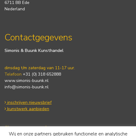
6711 BB Ede
Nederland
Contactgegevens
Simonis & Buunk Kunsthandel
dinsdag t/m zaterdag van 11-17 uur.
Telefoon
+31 (0) 318 652888
www.simonis-buunk.nl
info@simonis-buunk.nl
inschrijven nieuwsbrief
kunstwerk aanbieden
Algemene voorwaarden
Wij en onze partners gebruiken functionele en analytische
Privacy statement