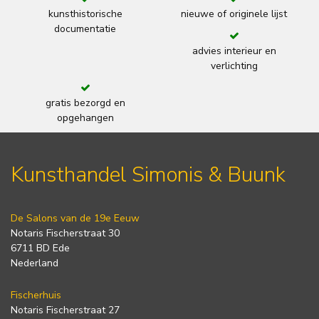
kunsthistorische
nieuwe of originele lijst
documentatie
advies interieur en
verlichting
gratis bezorgd en
opgehangen
Kunsthandel Simonis & Buunk
De Salons van de 19e Eeuw
Notaris Fischerstraat 30
6711 BD Ede
Nederland
Fischerhuis
Notaris Fischerstraat 27