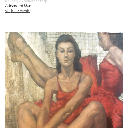
schilderij
• voorheen te koop
Stilleven met kikker
bekijk kunstwerk