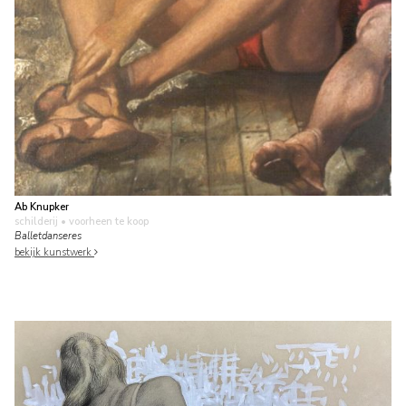
Ab Knupker
schilderij
• voorheen te koop
Balletdanseres
bekijk kunstwerk