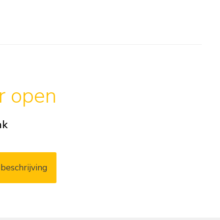
ar open
ak
beschrijving