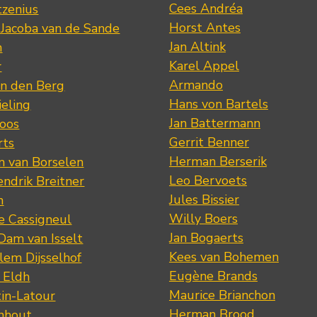
Cees Andréa
tzenius
Horst Antes
 Jacoba van de Sande
Jan Altink
n
Karel Appel
r
Armando
n den Berg
Hans von Bartels
eling
Jan Battermann
loos
Gerrit Benner
rts
Herman Berserik
m van Borselen
Leo Bervoets
ndrik Breitner
Jules Bissier
n
Willy Boers
re Cassigneul
Jan Bogaerts
Dam van Isselt
Kees van Bohemen
lem Dijsselhof
Eugène Brands
n Eldh
Maurice Brianchon
tin-Latour
Herman Brood
nhout