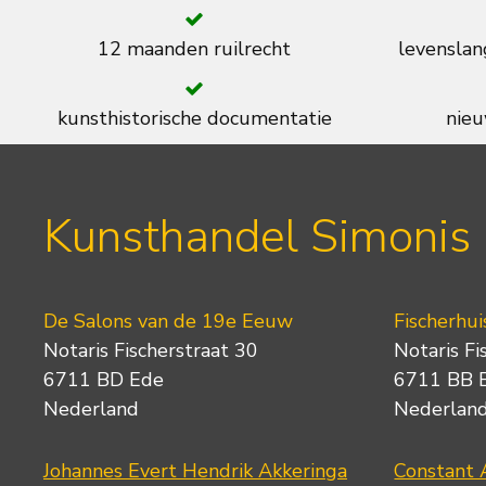
12 maanden ruilrecht
levenslan
kunsthistorische documentatie
nieu
Kunsthandel Simonis
De Salons van de 19e Eeuw
Fischerhui
Notaris Fischerstraat 30
Notaris Fi
6711 BD Ede
6711 BB 
Nederland
Nederlan
Johannes Evert Hendrik Akkeringa
Constant 