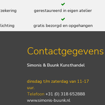
rzekering
gerestaureerd in eigen atelier
lichting
gratis bezorgd en opgehangen
Contactgegevens
Simonis & Buunk Kunsthandel
dinsdag t/m zaterdag van 11-17
uur.
Telefoon
+31 (0) 318 652888
www.simonis-buunk.nl