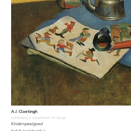
A.J. Cloetingh
schilderij
• voorheen te koop
Kinderspeelgoed
bekijk kunstwerk