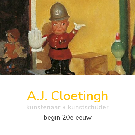
A.J. Cloetingh
kunstenaar • kunstschilder
begin 20e eeuw