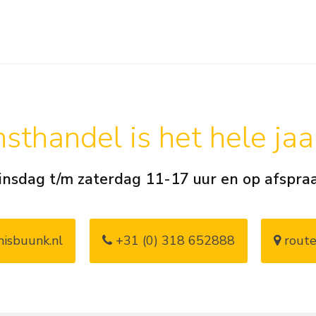
sthandel is het hele ja
insdag t/m zaterdag 11-17 uur en op afspra
isbuunk.nl
+31 (0) 318 652888
route