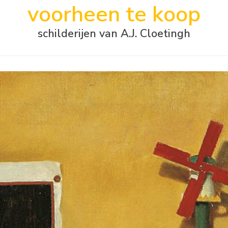
voorheen te koop
schilderijen van A.J. Cloetingh