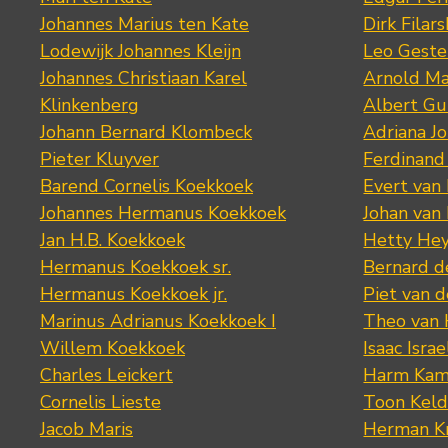
Johannes Marius ten Kate
Dirk Filars
Lodewijk Johannes Kleijn
Leo Geste
Johannes Christiaan Karel
Arnold Ma
Klinkenberg
Albert Gu
Johann Bernard Klombeck
Adriana J
Pieter Kluyver
Ferdinand
Barend Cornelis Koekkoek
Evert van
Johannes Hermanus Koekkoek
Johan van
Jan H.B. Koekkoek
Hetty Hey
Hermanus Koekkoek sr.
Bernard 
Hermanus Koekkoek jr.
Piet van 
Marinus Adrianus Koekkoek I
Theo van
Willem Koekkoek
Isaac Israe
Charles Leickert
Harm Kam
Cornelis Lieste
Toon Keld
Jacob Maris
Herman K