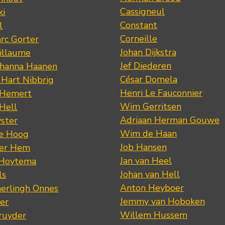
Cassigneul
ki
Constant
l
Corneille
rc Gorter
Johan Dijkstra
illaume
Jef Diederen
ohanna Haanen
César Domela
 Hart Nibbrig
Henri Le Fauconnier
 Hemert
Wim Gerritsen
 Hell
Adriaan Herman Gouwe
ster
Wim de Haan
de Hoog
Job Hansen
der Hem
Jan van Heel
 Hoytema
Johan van Hell
ls
Anton Heyboer
erlingh Onnes
Jemmy van Hoboken
er
Willem Hussem
ruyder