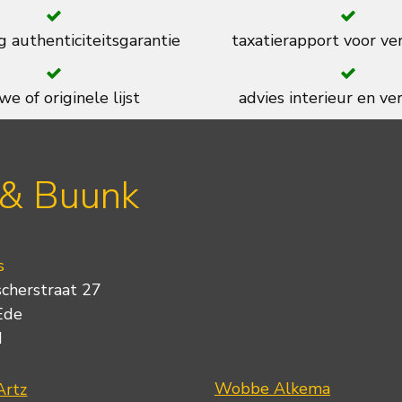
g authenticiteitsgarantie
taxatierapport voor ve
we of originele lijst
advies interieur en ver
 & Buunk
s
scherstraat 27
Ede
d
Wobbe Alkema
Artz