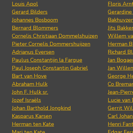
Louis Apol
Floris Arn
Gerard Bilders
Gerardine
Johannes Bosboom
Bakhuyze
Bernard Blommers
Jits Bakke
Cornelis Christiaan Dommelshuizen
Willem va
Pieter Cornelis Dommershuijzen
Herman Bi
Adrianus Eversen
Richard B
Paulus Constantijn la Fargue
Jan Bogae
Paul Joseph Constantin Gabriel
Jan Wille
Bart van Hove
George He
Abraham Hulk
Co Brema
John F. Hulk sr.
Jean-Pier
Jozef Israëls
Lucie van 
Johan Barthold Jongkind
Gerrit Wil
Kasparus Karsen
Carl Joha
Herman ten Kate
Henri Fan
Mari ten Kate
Edgar Fer