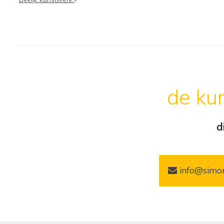
de kun
d
info@simon