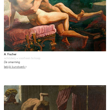
A. Fischer
schilderij
• voorheen te koop
De omarming
bekijk kunstwerk