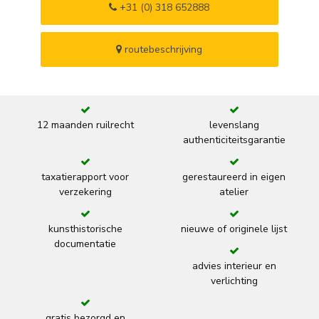
+31 (0) 318 652888
routebeschrijving
12 maanden ruilrecht
levenslang
authenticiteitsgarantie
taxatierapport voor
gerestaureerd in eigen
verzekering
atelier
kunsthistorische
nieuwe of originele lijst
documentatie
advies interieur en
verlichting
gratis bezorgd en