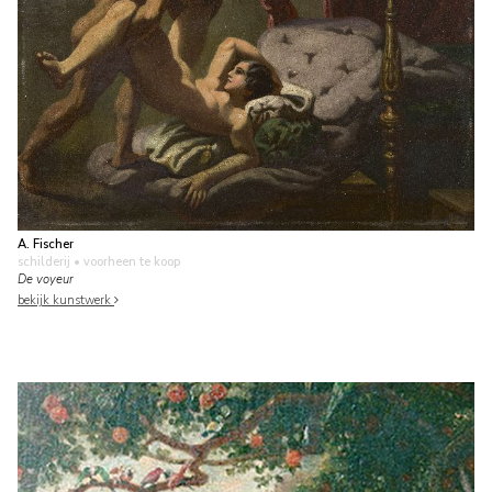
A. Fischer
schilderij
• voorheen te koop
De voyeur
bekijk kunstwerk