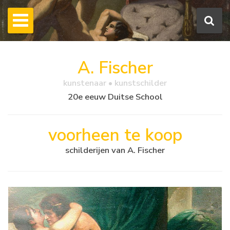
A. Fischer
kunstenaar • kunstschilder
20e eeuw Duitse School
voorheen te koop
schilderijen van A. Fischer