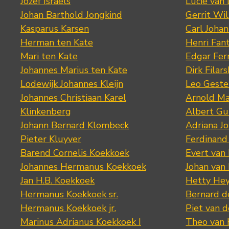
Jozef Israëls
Lucie van 
Johan Barthold Jongkind
Gerrit Wil
Kasparus Karsen
Carl Joha
Herman ten Kate
Henri Fan
Mari ten Kate
Edgar Fer
Johannes Marius ten Kate
Dirk Filars
Lodewijk Johannes Kleijn
Leo Geste
Johannes Christiaan Karel
Arnold Ma
Klinkenberg
Albert Gu
Johann Bernard Klombeck
Adriana J
Pieter Kluyver
Ferdinand
Barend Cornelis Koekkoek
Evert van
Johannes Hermanus Koekkoek
Johan van
Jan H.B. Koekkoek
Hetty Hey
Hermanus Koekkoek sr.
Bernard 
Hermanus Koekkoek jr.
Piet van 
Marinus Adrianus Koekkoek I
Theo van