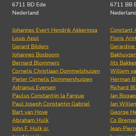
6711 BD Ede
6711 BB 
Nederland
Nederlan
Johannes Evert Hendrik Akkeringa
Constant 
Louis Apol
Floris Arn
Gerard Bilders
Gerardine
Johannes Bosboom
Bakhuyze
Bernard Blommers
Jits Bakke
Cornelis Christiaan Dommelshuizen
Willem va
Pieter Cornelis Dommershuijzen
Herman Bi
Adrianus Eversen
Richard B
Paulus Constantijn la Fargue
Jan Bogae
Paul Joseph Constantin Gabriel
Jan Wille
Bart van Hove
George He
Abraham Hulk
Co Brema
John F. Hulk sr.
Jean-Pier