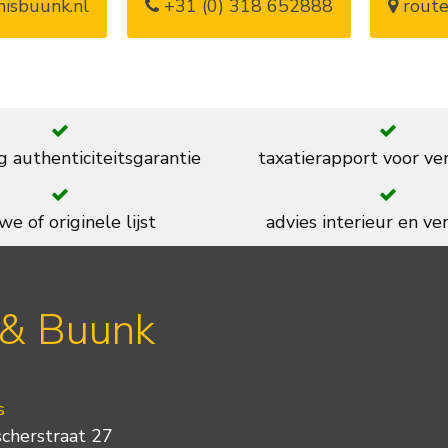
isbuunk.nl
+31 (0) 318 652888
route
g authenticiteitsgarantie
taxatierapport voor ve
we of originele lijst
advies interieur en ver
 & Buunk
s
scherstraat 27