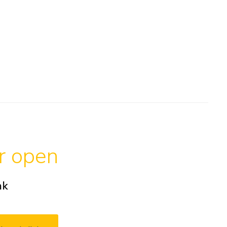
ar open
ak