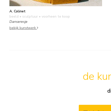
A. Colinet
beeld • sculptuur
• voorheen te koop
Danseresje
bekijk kunstwerk
de kun
d