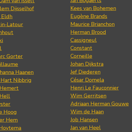
Jan Bogaerts
Dam van Isselt
Kees van Bohemen
lem Dijsselhof
Eugène Brands
n Eldh
Maurice Brianchon
tin-Latour
Herman Brood
nhout
Cassigneul
ki
Constant
l
Corneille
rc Gorter
Johan Dijkstra
illaume
Jef Diederen
ohanna Haanen
César Domela
 Hart Nibbrig
Henri Le Fauconnier
 Hemert
Wim Gerritsen
 Hell
Adriaan Herman Gouwe
ster
Wim de Haan
de Hoog
Job Hansen
der Hem
Jan van Heel
 Hoytema