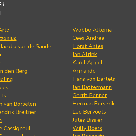
Ede
d
Wobbe Alkema
Artz
Cees Andréa
tzenius
Horst Antes
 Jacoba van de Sande
Jan Altink
n
Karel Appel
r
Armando
n den Berg
Hans von Bartels
eling
Jan Battermann
loos
Gerrit Benner
rts
Herman Berserik
m van Borselen
Leo Bervoets
ndrik Breitner
Jules Bissier
n
Willy Boers
re Cassigneul