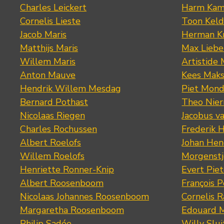
Charles Leickert
Harm Kam
Cornelis Lieste
Toon Keld
Jacob Maris
Herman K
Matthijs Maris
Max Lieb
Willem Maris
Artistide 
Anton Mauve
Kees Mak
Hendrik Willem Mesdag
Piet Mond
Bernard Pothast
Theo Nier
Nicolaas Riegen
Jacobus v
Charles Rochussen
Frederik 
Albert Roelofs
Johan Hen
Willem Roelofs
Morgenst
Henriette Ronner-Knip
Evert Piet
Albert Roosenboom
François 
Nicolaas Johannes Roosenboom
Cornelis 
Margaretha Roosenboom
Edouard M
Philip Sadée
Willy Slui