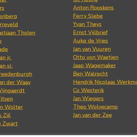
Anton Rooskens
rs
Ferry Slebe
renberg
Yvan Theys
arreveld
Ernst Vijlbrief
stiaan Tholen
Auke de Vries
p
Jan van Vuuren
ade
Otto von Waetjen
n jr.
Jaap Wagemaker
n sr.
Ben Walrecht
Vreedenburgh
Hendrik Nicolaas Werkm
van der Waay
Co Westerik
Wijngaerdt
Jan Wiegers
itsen
Theo Wolvecamp
an Wolter
Jan van der Zee
 Zijl
e Zwart