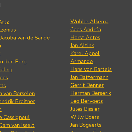
d
Wobbe Alkema
Artz
Cees Andréa
tzenius
Horst Antes
 Jacoba van de Sande
Jan Altink
n
Karel Appel
r
Armando
n den Berg
Hans von Bartels
eling
Jan Battermann
loos
Gerrit Benner
rts
Herman Berserik
m van Borselen
Leo Bervoets
ndrik Breitner
Jules Bissier
n
Willy Boers
re Cassigneul
Jan Bogaerts
Dam van Isselt