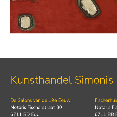
Kunsthandel Simonis
De Salons van de 19e Eeuw
Fischerhui
Notaris Fischerstraat 30
Notaris Fi
6711 BD Ede
6711 BB 