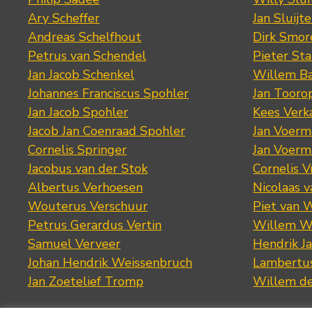
Ary Scheffer
Jan Sluijte
Andreas Schelfhout
Dirk Smo
Petrus van Schendel
Pieter St
Jan Jacob Schenkel
Willem Ba
Johannes Franciscus Spohler
Jan Tooro
Jan Jacob Spohler
Kees Verk
Jacob Jan Coenraad Spohler
Jan Voerma
Cornelis Springer
Jan Voerma
Jacobus van der Stok
Cornelis 
Albertus Verhoesen
Nicolaas 
Wouterus Verschuur
Piet van 
Petrus Gerardus Vertin
Willem W
Samuel Verveer
Hendrik J
Johan Hendrik Weissenbruch
Lambertus
Jan Zoetelief Tromp
Willem d