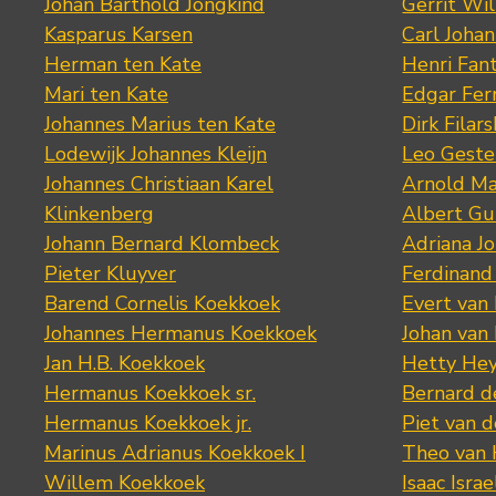
Johan Barthold Jongkind
Gerrit Wil
Kasparus Karsen
Carl Joha
Herman ten Kate
Henri Fan
Mari ten Kate
Edgar Fer
Johannes Marius ten Kate
Dirk Filars
Lodewijk Johannes Kleijn
Leo Geste
Johannes Christiaan Karel
Arnold Ma
Klinkenberg
Albert Gu
Johann Bernard Klombeck
Adriana J
Pieter Kluyver
Ferdinand
Barend Cornelis Koekkoek
Evert van
Johannes Hermanus Koekkoek
Johan van
Jan H.B. Koekkoek
Hetty Hey
Hermanus Koekkoek sr.
Bernard 
Hermanus Koekkoek jr.
Piet van 
Marinus Adrianus Koekkoek I
Theo van
Willem Koekkoek
Isaac Israe