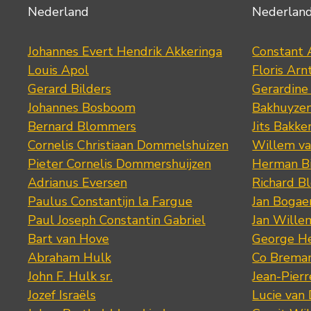
Nederland
Nederlan
Johannes Evert Hendrik Akkeringa
Constant 
Louis Apol
Floris Arn
Gerard Bilders
Gerardine
Johannes Bosboom
Bakhuyze
Bernard Blommers
Jits Bakke
Cornelis Christiaan Dommelshuizen
Willem va
Pieter Cornelis Dommershuijzen
Herman Bi
Adrianus Eversen
Richard B
Paulus Constantijn la Fargue
Jan Bogae
Paul Joseph Constantin Gabriel
Jan Wille
Bart van Hove
George He
Abraham Hulk
Co Brema
John F. Hulk sr.
Jean-Pier
Jozef Israëls
Lucie van 