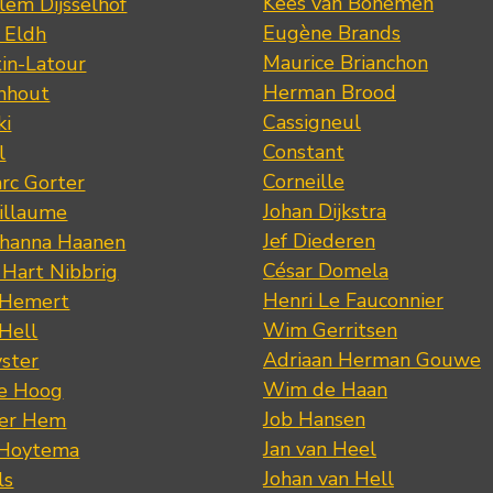
Kees van Bohemen
lem Dijsselhof
Eugène Brands
n Eldh
Maurice Brianchon
tin-Latour
Herman Brood
nhout
Cassigneul
ki
Constant
l
Corneille
rc Gorter
Johan Dijkstra
illaume
Jef Diederen
ohanna Haanen
César Domela
 Hart Nibbrig
Henri Le Fauconnier
 Hemert
Wim Gerritsen
 Hell
Adriaan Herman Gouwe
ster
Wim de Haan
de Hoog
Job Hansen
der Hem
Jan van Heel
 Hoytema
Johan van Hell
ls