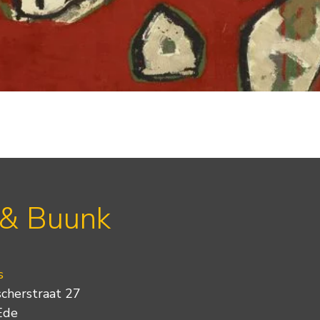
 & Buunk
s
scherstraat 27
Ede