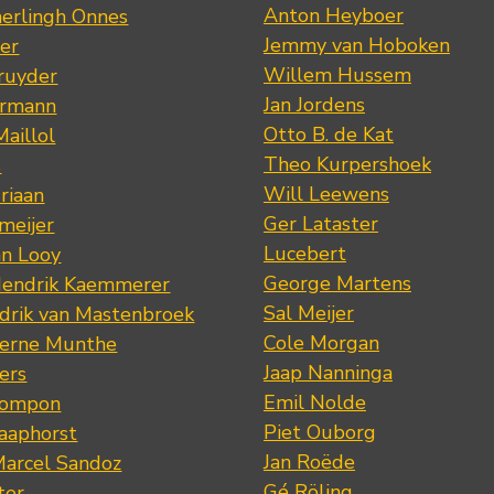
Anton Heyboer
erlingh Onnes
Jemmy van Hoboken
er
Willem Hussem
ruyder
Jan Jordens
ermann
Otto B. de Kat
Maillol
Theo Kurpershoek
s
Will Leewens
riaan
Ger Lataster
meijer
Lucebert
an Looy
George Martens
Hendrik Kaemmerer
Sal Meijer
drik van Mastenbroek
Cole Morgan
jerne Munthe
Jaap Nanninga
ers
Emil Nolde
Pompon
Piet Ouborg
Raaphorst
Jan Roëde
arcel Sandoz
Gé Röling
ter