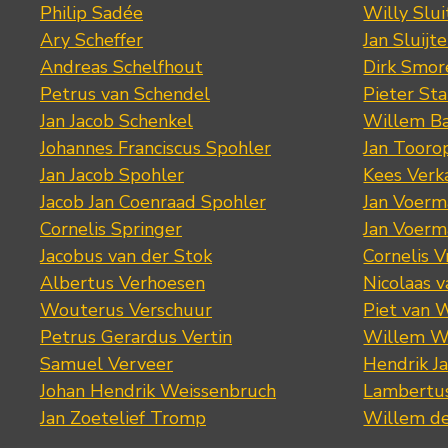
Philip Sadée
Willy Slui
Ary Scheffer
Jan Sluijte
Andreas Schelfhout
Dirk Smo
Petrus van Schendel
Pieter St
Jan Jacob Schenkel
Willem Ba
Johannes Franciscus Spohler
Jan Tooro
Jan Jacob Spohler
Kees Verk
Jacob Jan Coenraad Spohler
Jan Voerma
Cornelis Springer
Jan Voerma
Jacobus van der Stok
Cornelis 
Albertus Verhoesen
Nicolaas 
Wouterus Verschuur
Piet van 
Petrus Gerardus Vertin
Willem W
Samuel Verveer
Hendrik J
Johan Hendrik Weissenbruch
Lambertus
Jan Zoetelief Tromp
Willem d