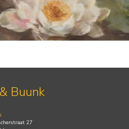
 & Buunk
s
scherstraat 27