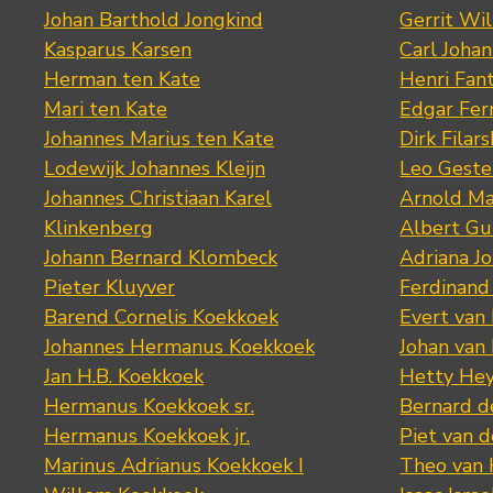
Johan Barthold Jongkind
Gerrit Wil
Kasparus Karsen
Carl Joha
Herman ten Kate
Henri Fan
Mari ten Kate
Edgar Fer
Johannes Marius ten Kate
Dirk Filars
Lodewijk Johannes Kleijn
Leo Geste
Johannes Christiaan Karel
Arnold Ma
Klinkenberg
Albert Gu
Johann Bernard Klombeck
Adriana J
Pieter Kluyver
Ferdinand
Barend Cornelis Koekkoek
Evert van
Johannes Hermanus Koekkoek
Johan van
Jan H.B. Koekkoek
Hetty Hey
Hermanus Koekkoek sr.
Bernard 
Hermanus Koekkoek jr.
Piet van 
Marinus Adrianus Koekkoek I
Theo van