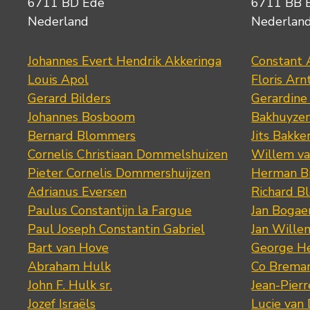
6711 BD Ede
6711 BB 
Nederland
Nederlan
Johannes Evert Hendrik Akkeringa
Constant 
Louis Apol
Floris Arn
Gerard Bilders
Gerardine
Johannes Bosboom
Bakhuyze
Bernard Blommers
Jits Bakke
Cornelis Christiaan Dommelshuizen
Willem va
Pieter Cornelis Dommershuijzen
Herman Bi
Adrianus Eversen
Richard B
Paulus Constantijn la Fargue
Jan Bogae
Paul Joseph Constantin Gabriel
Jan Wille
Bart van Hove
George He
Abraham Hulk
Co Brema
John F. Hulk sr.
Jean-Pier
Jozef Israëls
Lucie van 