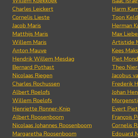
Willem Koekkoek
Isaac Israe
Charles Leickert
Harm Kam
Cornelis Lieste
Toon Keld
Jacob Maris
Herman K
Matthijs Maris
Max Lieb
Willem Maris
Artistide 
Anton Mauve
Kees Mak
Hendrik Willem Mesdag
Piet Mond
Bernard Pothast
Theo Nier
Nicolaas Riegen
Jacobus v
Charles Rochussen
Frederik 
Albert Roelofs
Johan Hen
Willem Roelofs
Morgenst
Henriette Ronner-Knip
Evert Piet
Albert Roosenboom
François 
Nicolaas Johannes Roosenboom
Cornelis 
Margaretha Roosenboom
Edouard M