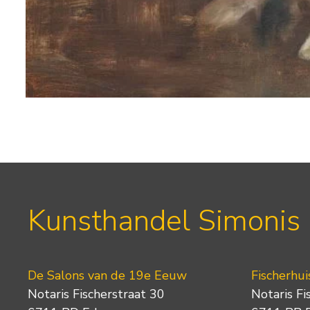
Kunsthandel Simonis
De Salons van de 19e Eeuw
Fischerhui
Notaris Fischerstraat 30
Notaris Fi