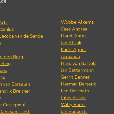
Ede
d
Wobbe Alkema
Artz
Cees Andréa
tzenius
Horst Antes
 Jacoba van de Sande
Jan Altink
n
Karel Appel
r
Armando
n den Berg
Hans von Bartels
eling
Jan Battermann
loos
Gerrit Benner
rts
Herman Berserik
m van Borselen
Leo Bervoets
ndrik Breitner
Jules Bissier
n
Willy Boers
re Cassigneul
Jan Bogaerts
Dam van Isselt