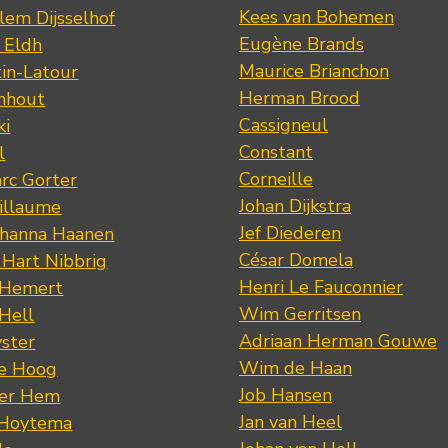
Kees van Bohemen
lem Dijsselhof
Eugène Brands
n Eldh
Maurice Brianchon
tin-Latour
Herman Brood
nhout
Cassigneul
ki
Constant
l
Corneille
rc Gorter
Johan Dijkstra
illaume
Jef Diederen
ohanna Haanen
César Domela
 Hart Nibbrig
Henri Le Fauconnier
 Hemert
Wim Gerritsen
 Hell
Adriaan Herman Gouwe
ster
Wim de Haan
de Hoog
Job Hansen
der Hem
Jan van Heel
 Hoytema