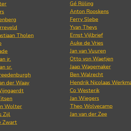
Gé Röling
ter
Anton Rooskens
rs
Ferry Slebe
renberg
Yvan Theys
arreveld
Ernst Vijlbrief
stiaan Tholen
Auke de Vries
p
Jan van Vuuren
ade
Otto von Waetjen
n jr.
Jaap Wagemaker
n sr.
Ben Walrecht
Vreedenburgh
Hendrik Nicolaas Werkm
van der Waay
Co Westerik
Wijngaerdt
Jan Wiegers
itsen
Theo Wolvecamp
an Wolter
Jan van der Zee
 Zijl
e Zwart