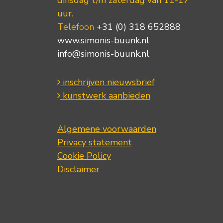
dinsdag t/m zaterdag van 11-17
uur.
Telefoon
+31 (0) 318 652888
www.simonis-buunk.nl
info@simonis-buunk.nl
inschrijven nieuwsbrief
kunstwerk aanbieden
Algemene voorwaarden
Privacy statement
Cookie Policy
Disclaimer