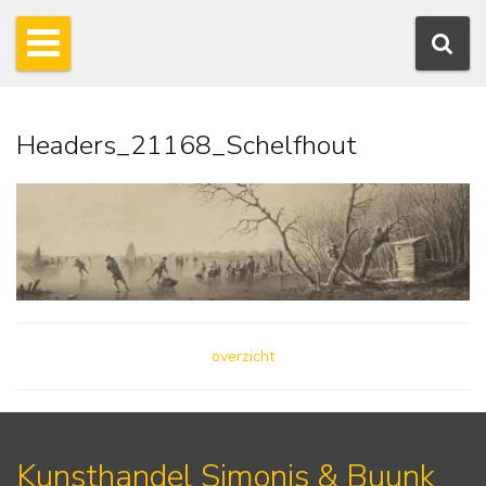
Headers_21168_Schelfhout
overzicht
Kunsthandel Simonis & Buunk