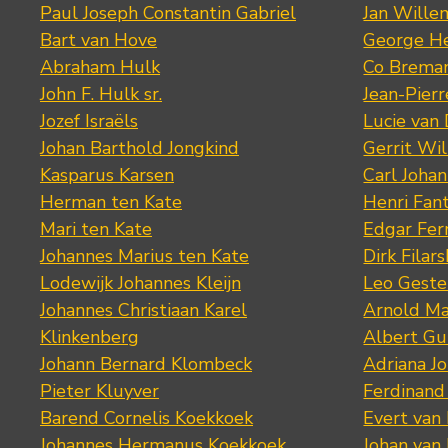
Paul Joseph Constantin Gabriel
Jan Wille
Bart van Hove
George He
Abraham Hulk
Co Brema
John F. Hulk sr.
Jean-Pier
Jozef Israëls
Lucie van 
Johan Barthold Jongkind
Gerrit Wil
Kasparus Karsen
Carl Joha
Herman ten Kate
Henri Fan
Mari ten Kate
Edgar Fer
Johannes Marius ten Kate
Dirk Filars
Lodewijk Johannes Kleijn
Leo Geste
Johannes Christiaan Karel
Arnold Ma
Klinkenberg
Albert Gu
Johann Bernard Klombeck
Adriana J
Pieter Kluyver
Ferdinand
Barend Cornelis Koekkoek
Evert van
Johannes Hermanus Koekkoek
Johan van