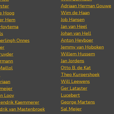
Adriaan Herman Gouwe
ster
Wim de Haan
de Hoog
Job Hansen
der Hem
Jan van Heel
 Hoytema
Johan van Hell
ls
Anton Heyboer
erlingh Onnes
Jemmy van Hoboken
er
Willem Hussem
ruyder
Jan Jordens
ermann
Otto B. de Kat
Maillol
Theo Kurpershoek
s
Will Leewens
riaan
Ger Lataster
meijer
Lucebert
an Looy
George Martens
Hendrik Kaemmerer
Sal Meijer
drik van Mastenbroek