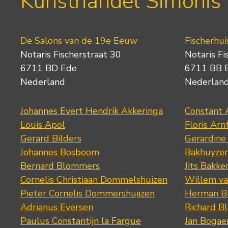
Kunsthandel Simonis
De Salons van de 19e Eeuw
Fischerhui
Notaris Fischerstraat 30
Notaris Fi
6711 BD Ede
6711 BB 
Nederland
Nederlan
Johannes Evert Hendrik Akkeringa
Constant 
Louis Apol
Floris Arn
Gerard Bilders
Gerardine
Johannes Bosboom
Bakhuyze
Bernard Blommers
Jits Bakke
Cornelis Christiaan Dommelshuizen
Willem va
Pieter Cornelis Dommershuijzen
Herman Bi
Adrianus Eversen
Richard B
Paulus Constantijn la Fargue
Jan Bogae