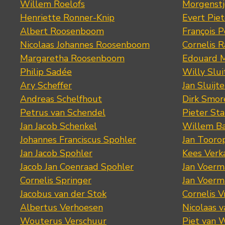
Willem Roelofs
Morgenst
Henriette Ronner-Knip
Evert Piet
Albert Roosenboom
François 
Nicolaas Johannes Roosenboom
Cornelis 
Margaretha Roosenboom
Edouard M
Philip Sadée
Willy Slui
Ary Scheffer
Jan Sluijte
Andreas Schelfhout
Dirk Smo
Petrus van Schendel
Pieter St
Jan Jacob Schenkel
Willem Ba
Johannes Franciscus Spohler
Jan Tooro
Jan Jacob Spohler
Kees Verk
Jacob Jan Coenraad Spohler
Jan Voerma
Cornelis Springer
Jan Voerma
Jacobus van der Stok
Cornelis 
Albertus Verhoesen
Nicolaas 
Wouterus Verschuur
Piet van 