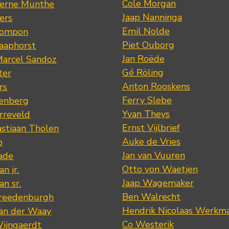
Cole Morgan
jerne Munthe
Jaap Nanninga
ers
Emil Nolde
Pompon
Piet Ouborg
Raaphorst
Jan Roëde
arcel Sandoz
Gé Röling
ter
Anton Rooskens
rs
Ferry Slebe
renberg
Yvan Theys
arreveld
Ernst Vijlbrief
stiaan Tholen
Auke de Vries
p
Jan van Vuuren
ade
Otto von Waetjen
n jr.
Jaap Wagemaker
n sr.
Ben Walrecht
Vreedenburgh
Hendrik Nicolaas Werkm
van der Waay
Co Westerik
Wijngaerdt