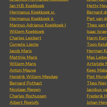
Jan H.B. Koekkoek
Hetty Hey
Hermanus Koekkoek sr.
Bernard 
Hermanus Koekkoek jr.
Piet van 
Marinus Adrianus Koekkoek I
Theo van
Willem Koekkoek
Isaac Israe
Charles Leickert
Harm Kam
Cornelis Lieste
Toon Keld
Jacob Maris
Herman K
Matthijs Maris
Max Lieb
Willem Maris
Artistide 
Anton Mauve
Kees Mak
Hendrik Willem Mesdag
Piet Mond
Bernard Pothast
Theo Nier
Nicolaas Riegen
Jacobus v
Charles Rochussen
Frederik 
Albert Roelofs
Johan Hen