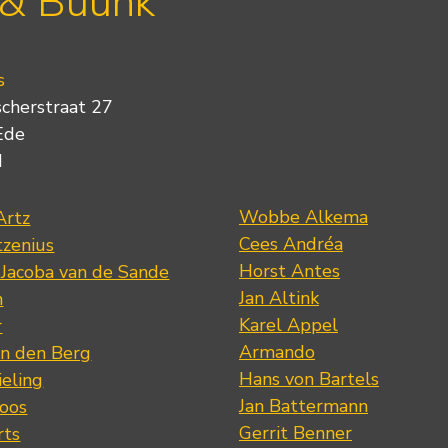
 & Buunk
s
scherstraat 27
Ede
d
Wobbe Alkema
Artz
Cees Andréa
tzenius
Horst Antes
 Jacoba van de Sande
Jan Altink
n
Karel Appel
r
Armando
n den Berg
Hans von Bartels
eling
Jan Battermann
loos
Gerrit Benner
rts