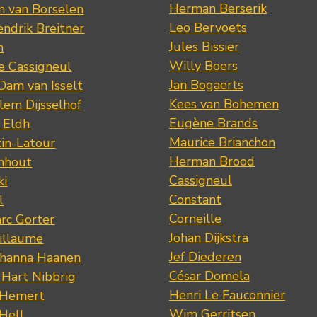
Herman Berserik
m van Borselen
Leo Bervoets
ndrik Breitner
Jules Bissier
n
Willy Boers
re Cassigneul
Jan Bogaerts
Dam van Isselt
Kees van Bohemen
lem Dijsselhof
Eugène Brands
n Eldh
Maurice Brianchon
tin-Latour
Herman Brood
nhout
Cassigneul
ki
Constant
l
Corneille
rc Gorter
Johan Dijkstra
illaume
Jef Diederen
ohanna Haanen
César Domela
 Hart Nibbrig
Henri Le Fauconnier
 Hemert
Wim Gerritsen
 Hell