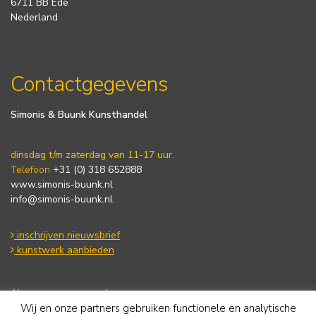
6711 BB Ede
Nederland
Contactgegevens
Simonis & Buunk Kunsthandel
dinsdag t/m zaterdag van 11-17 uur.
Telefoon
+31 (0) 318 652888
www.simonis-buunk.nl
info@simonis-buunk.nl
inschrijven nieuwsbrief
kunstwerk aanbieden
Algemene voorwaarden
Wij en onze partners gebruiken functionele en analytische
Privacy statement