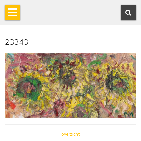
23343
overzicht