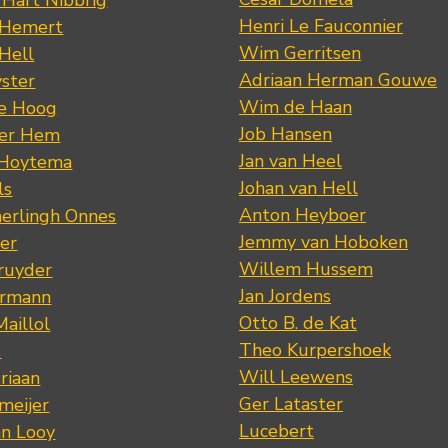
Henri Le Fauconnier
 Hemert
Wim Gerritsen
 Hell
Adriaan Herman Gouwe
ster
Wim de Haan
de Hoog
Job Hansen
der Hem
Jan van Heel
 Hoytema
Johan van Hell
ls
Anton Heyboer
erlingh Onnes
Jemmy van Hoboken
er
Willem Hussem
ruyder
Jan Jordens
ermann
Otto B. de Kat
Maillol
Theo Kurpershoek
s
Will Leewens
riaan
Ger Lataster
meijer
Lucebert
an Looy