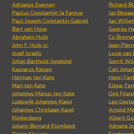
Adrianus Eversen
Richard B
Paulus Constantijn la Fargue
Jan Bogae
Paul Joseph Constantin Gabriel
Jan Wille
Bart van Hove
George He
Abraham Hulk
Co Brema
John F. Hulk sr.
Jean-Pier
Jozef Israëls
Lucie van 
Johan Barthold Jongkind
Gerrit Wil
Kasparus Karsen
Carl Joha
Herman ten Kate
Henri Fan
Mari ten Kate
Edgar Fer
Johannes Marius ten Kate
Dirk Filars
Lodewijk Johannes Kleijn
Leo Geste
Johannes Christiaan Karel
Arnold Ma
Klinkenberg
Albert Gu
Johann Bernard Klombeck
Adriana J
Pieter Kluyver
Ferdinand