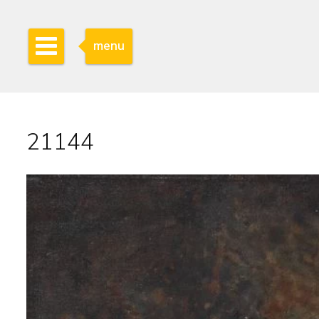
menu
21144