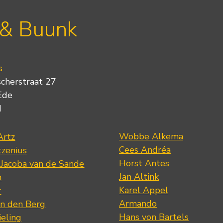
 & Buunk
s
scherstraat 27
Ede
d
Wobbe Alkema
Artz
Cees Andréa
tzenius
Horst Antes
 Jacoba van de Sande
Jan Altink
n
Karel Appel
r
Armando
n den Berg
Hans von Bartels
eling