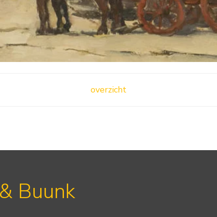
overzicht
 & Buunk