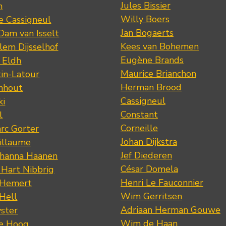
Jules Bissier
n
Willy Boers
re Cassigneul
Jan Bogaerts
Dam van Isselt
Kees van Bohemen
lem Dijsselhof
Eugène Brands
n Eldh
Maurice Brianchon
tin-Latour
Herman Brood
nhout
Cassigneul
ki
Constant
l
Corneille
rc Gorter
Johan Dijkstra
illaume
Jef Diederen
ohanna Haanen
César Domela
 Hart Nibbrig
Henri Le Fauconnier
 Hemert
Wim Gerritsen
 Hell
Adriaan Herman Gouwe
ster
Wim de Haan
de Hoog