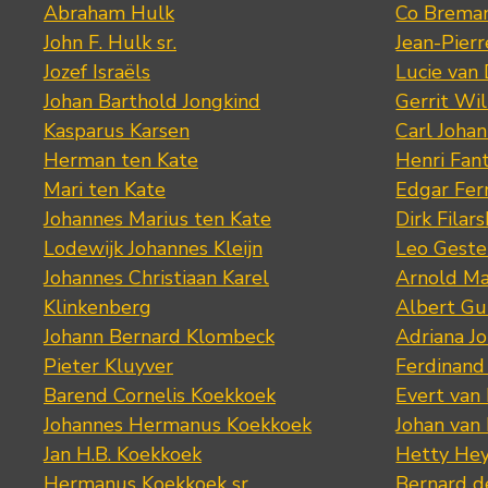
Abraham Hulk
Co Brema
John F. Hulk sr.
Jean-Pier
Jozef Israëls
Lucie van 
Johan Barthold Jongkind
Gerrit Wil
Kasparus Karsen
Carl Joha
Herman ten Kate
Henri Fan
Mari ten Kate
Edgar Fer
Johannes Marius ten Kate
Dirk Filars
Lodewijk Johannes Kleijn
Leo Geste
Johannes Christiaan Karel
Arnold Ma
Klinkenberg
Albert Gu
Johann Bernard Klombeck
Adriana J
Pieter Kluyver
Ferdinand
Barend Cornelis Koekkoek
Evert van
Johannes Hermanus Koekkoek
Johan van
Jan H.B. Koekkoek
Hetty Hey
Hermanus Koekkoek sr.
Bernard 