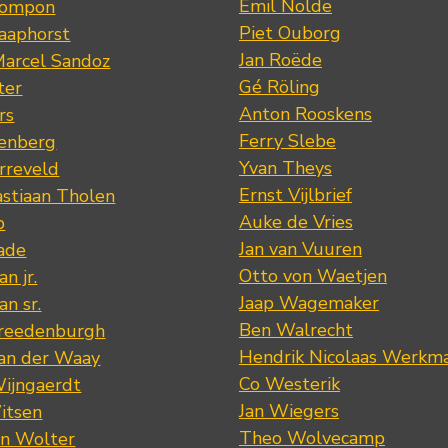
Emil Nolde
Pompon
Piet Ouborg
Raaphorst
Jan Roëde
arcel Sandoz
Gé Röling
ter
Anton Rooskens
rs
Ferry Slebe
renberg
Yvan Theys
arreveld
Ernst Vijlbrief
stiaan Tholen
Auke de Vries
p
Jan van Vuuren
ade
Otto von Waetjen
n jr.
Jaap Wagemaker
n sr.
Ben Walrecht
Vreedenburgh
Hendrik Nicolaas Werkm
van der Waay
Co Westerik
Wijngaerdt
Jan Wiegers
itsen
Theo Wolvecamp
an Wolter