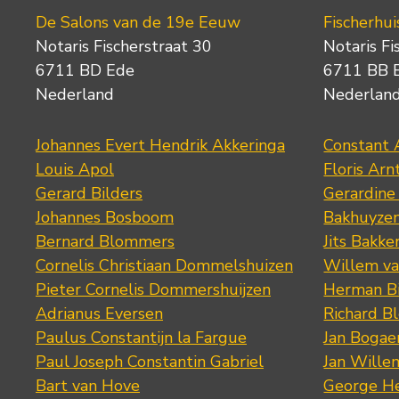
De Salons van de 19e Eeuw
Fischerhui
Notaris Fischerstraat 30
Notaris Fi
6711 BD Ede
6711 BB 
Nederland
Nederlan
Johannes Evert Hendrik Akkeringa
Constant 
Louis Apol
Floris Arn
Gerard Bilders
Gerardine
Johannes Bosboom
Bakhuyze
Bernard Blommers
Jits Bakke
Cornelis Christiaan Dommelshuizen
Willem va
Pieter Cornelis Dommershuijzen
Herman Bi
Adrianus Eversen
Richard B
Paulus Constantijn la Fargue
Jan Bogae
Paul Joseph Constantin Gabriel
Jan Wille
Bart van Hove
George He