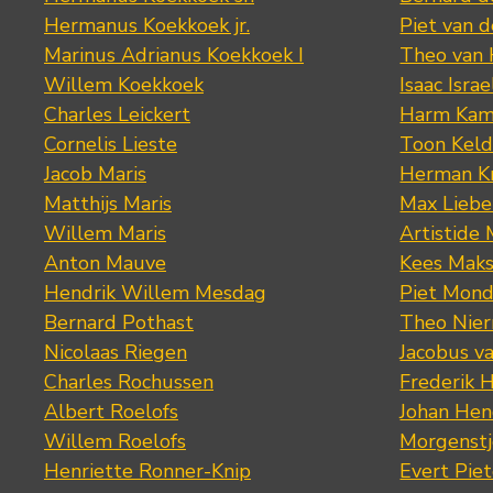
Hermanus Koekkoek jr.
Piet van 
Marinus Adrianus Koekkoek I
Theo van
Willem Koekkoek
Isaac Israe
Charles Leickert
Harm Kam
Cornelis Lieste
Toon Keld
Jacob Maris
Herman K
Matthijs Maris
Max Lieb
Willem Maris
Artistide 
Anton Mauve
Kees Mak
Hendrik Willem Mesdag
Piet Mond
Bernard Pothast
Theo Nier
Nicolaas Riegen
Jacobus v
Charles Rochussen
Frederik 
Albert Roelofs
Johan Hen
Willem Roelofs
Morgenst
Henriette Ronner-Knip
Evert Piet