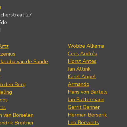
s
scherstraat 27
Ede
d
Wobbe Alkema
Artz
Cees Andréa
tzenius
Horst Antes
 Jacoba van de Sande
Jan Altink
n
Karel Appel
r
Armando
n den Berg
Hans von Bartels
eling
Jan Battermann
loos
Gerrit Benner
rts
Herman Berserik
m van Borselen
Leo Bervoets
ndrik Breitner