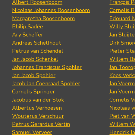
Albert Roosenboom
François 
Nicolaas Johannes Roosenboom
Cornelis 
Margaretha Roosenboom
Edouard M
Philip Sadée
Willy Slui
Ary Scheffer
Jan Sluijte
Andreas Schelfhout
Dirk Smo
Petrus van Schendel
Pieter St
Jan Jacob Schenkel
Willem Ba
Johannes Franciscus Spohler
Jan Tooro
Jan Jacob Spohler
Kees Verk
Jacob Jan Coenraad Spohler
Jan Voerma
Cornelis Springer
Jan Voerma
Jacobus van der Stok
Cornelis 
Albertus Verhoesen
Nicolaas 
Wouterus Verschuur
Piet van 
Petrus Gerardus Vertin
Willem W
Samuel Verveer
Hendrik J