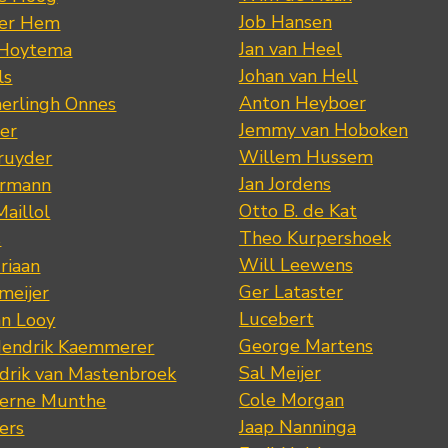
Job Hansen
der Hem
Jan van Heel
 Hoytema
Johan van Hell
ls
Anton Heyboer
erlingh Onnes
Jemmy van Hoboken
er
Willem Hussem
ruyder
Jan Jordens
ermann
Otto B. de Kat
Maillol
Theo Kurpershoek
s
Will Leewens
riaan
Ger Lataster
meijer
Lucebert
an Looy
George Martens
Hendrik Kaemmerer
Sal Meijer
drik van Mastenbroek
Cole Morgan
jerne Munthe
Jaap Nanninga
ers