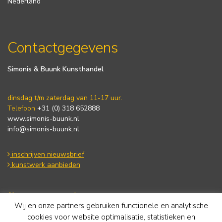
Nederland
Contactgegevens
Simonis & Buunk Kunsthandel
dinsdag t/m zaterdag van 11-17 uur.
Telefoon
+31 (0) 318 652888
www.simonis-buunk.nl
info@simonis-buunk.nl
inschrijven nieuwsbrief
kunstwerk aanbieden
Algemene voorwaarden
Privacy statement
Wij en onze partners gebruiken functionele en analytische
Cookie Policy
cookies voor website optimalisatie, statistieken en