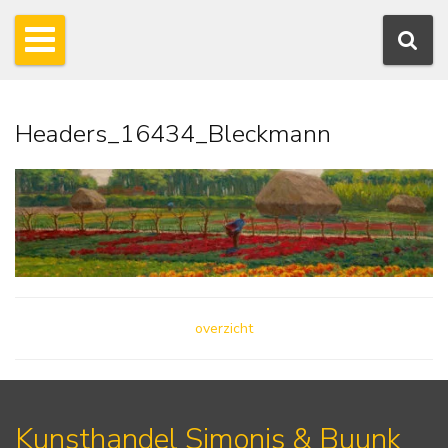
Headers_16434_Bleckmann
overzicht
Kunsthandel Simonis & Buunk