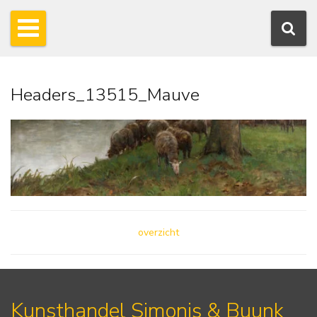
Headers_13515_Mauve
overzicht
Kunsthandel Simonis & Buunk