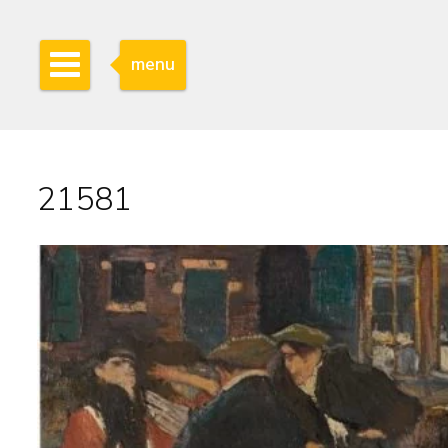
menu
21581