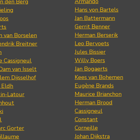
Armando
n den Berg
Hans von Bartels
eling
Jan Battermann
loos
Gerrit Benner
rts
Herman Berserik
m van Borselen
Leo Bervoets
ndrik Breitner
Jules Bissier
n
Willy Boers
re Cassigneul
Jan Bogaerts
Dam van Isselt
Kees van Bohemen
lem Dijsselhof
Eugène Brands
n Eldh
Maurice Brianchon
tin-Latour
Herman Brood
nhout
Cassigneul
ki
Constant
l
Corneille
rc Gorter
Johan Dijkstra
illaume