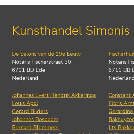
Kunsthandel Simonis
De Salons van de 19e Eeuw
Fischerhui
Notaris Fischerstraat 30
Notaris Fi
6711 BD Ede
6711 BB 
Nederland
Nederlan
Johannes Evert Hendrik Akkeringa
Constant 
Louis Apol
Floris Arn
Gerard Bilders
Gerardine
Johannes Bosboom
Bakhuyze
Bernard Blommers
Jits Bakke