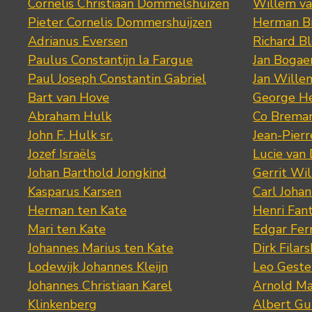
Cornelis Christiaan Dommelshuizen
Willem va
Pieter Cornelis Dommershuijzen
Herman Bi
Adrianus Eversen
Richard B
Paulus Constantijn la Fargue
Jan Bogae
Paul Joseph Constantin Gabriel
Jan Wille
Bart van Hove
George He
Abraham Hulk
Co Brema
John F. Hulk sr.
Jean-Pier
Jozef Israëls
Lucie van 
Johan Barthold Jongkind
Gerrit Wil
Kasparus Karsen
Carl Joha
Herman ten Kate
Henri Fan
Mari ten Kate
Edgar Fer
Johannes Marius ten Kate
Dirk Filars
Lodewijk Johannes Kleijn
Leo Geste
Johannes Christiaan Karel
Arnold Ma
Klinkenberg
Albert Gu