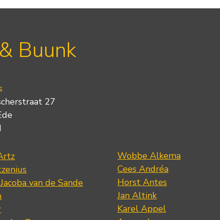
 & Buunk
s
scherstraat 27
Ede
d
Wobbe Alkema
Artz
Cees Andréa
tzenius
Horst Antes
 Jacoba van de Sande
Jan Altink
n
Karel Appel
r