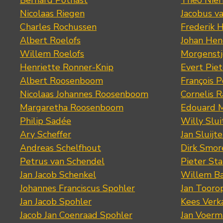
Bernard Pothast
Theo Nier
Nicolaas Riegen
Jacobus v
Charles Rochussen
Frederik 
Albert Roelofs
Johan Hen
Willem Roelofs
Morgenst
Henriette Ronner-Knip
Evert Piet
Albert Roosenboom
François 
Nicolaas Johannes Roosenboom
Cornelis 
Margaretha Roosenboom
Edouard M
Philip Sadée
Willy Slui
Ary Scheffer
Jan Sluijte
Andreas Schelfhout
Dirk Smo
Petrus van Schendel
Pieter St
Jan Jacob Schenkel
Willem Ba
Johannes Franciscus Spohler
Jan Tooro
Jan Jacob Spohler
Kees Verk
Jacob Jan Coenraad Spohler
Jan Voerma