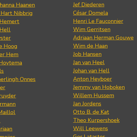
Jef Diederen
ohanna Haanen
César Domela
 Hart Nibbrig
Henri Le Fauconnier
 Hemert
Wim Gerritsen
 Hell
Adriaan Herman Gouwe
ster
Wim de Haan
de Hoog
Job Hansen
der Hem
Jan van Heel
 Hoytema
Johan van Hell
ls
Anton Heyboer
erlingh Onnes
Jemmy van Hoboken
er
Willem Hussem
ruyder
Jan Jordens
ermann
Otto B. de Kat
Maillol
Theo Kurpershoek
s
Will Leewens
riaan
Ger Lataster