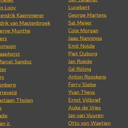
meijer
Lucebert
an Looy
George Martens
Hendrik Kaemmerer
Sal Meijer
drik van Mastenbroek
Cole Morgan
jerne Munthe
Jaap Nanninga
ers
Emil Nolde
Pompon
Piet Ouborg
Raaphorst
Jan Roëde
arcel Sandoz
Gé Röling
ter
Anton Rooskens
rs
Ferry Slebe
renberg
Yvan Theys
arreveld
Ernst Vijlbrief
stiaan Tholen
Auke de Vries
p
Jan van Vuuren
ade
Otto von Waetjen
n jr.