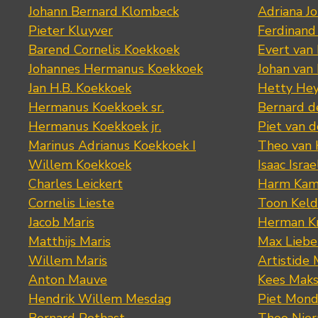
Johann Bernard Klombeck
Adriana J
Pieter Kluyver
Ferdinand
Barend Cornelis Koekkoek
Evert van
Johannes Hermanus Koekkoek
Johan van
Jan H.B. Koekkoek
Hetty Hey
Hermanus Koekkoek sr.
Bernard 
Hermanus Koekkoek jr.
Piet van 
Marinus Adrianus Koekkoek I
Theo van
Willem Koekkoek
Isaac Israe
Charles Leickert
Harm Kam
Cornelis Lieste
Toon Keld
Jacob Maris
Herman K
Matthijs Maris
Max Lieb
Willem Maris
Artistide 
Anton Mauve
Kees Mak
Hendrik Willem Mesdag
Piet Mond