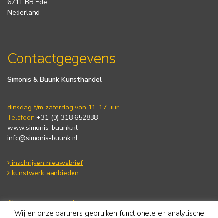
6711 BB Ede
Nederland
Contactgegevens
Simonis & Buunk Kunsthandel
dinsdag t/m zaterdag van 11-17 uur.
Telefoon
+31 (0) 318 652888
www.simonis-buunk.nl
info@simonis-buunk.nl
inschrijven nieuwsbrief
kunstwerk aanbieden
Algemene voorwaarden
Wij en onze partners gebruiken functionele en analytische
Privacy statement