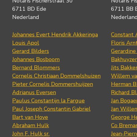
Notaris Fischerstraat 30
Notaris Fi
6711 BD Ede
6711 BB 
Nederland
Nederlan
Johannes Evert Hendrik Akkeringa
Constant 
Louis Apol
Floris Arn
Gerard Bilders
Gerardine
Johannes Bosboom
Bakhuyze
Bernard Blommers
Jits Bakke
Cornelis Christiaan Dommelshuizen
Willem va
Pieter Cornelis Dommershuijzen
Herman Bi
Adrianus Eversen
Richard B
Paulus Constantijn la Fargue
Jan Bogae
Paul Joseph Constantin Gabriel
Jan Wille
Bart van Hove
George He
Abraham Hulk
Co Brema
John F. Hulk sr.
Jean-Pier