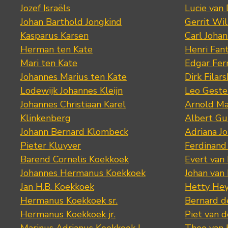
Jozef Israëls
Lucie van 
Johan Barthold Jongkind
Gerrit Wil
Kasparus Karsen
Carl Joha
Herman ten Kate
Henri Fan
Mari ten Kate
Edgar Fer
Johannes Marius ten Kate
Dirk Filars
Lodewijk Johannes Kleijn
Leo Geste
Johannes Christiaan Karel
Arnold Ma
Klinkenberg
Albert Gu
Johann Bernard Klombeck
Adriana J
Pieter Kluyver
Ferdinand
Barend Cornelis Koekkoek
Evert van
Johannes Hermanus Koekkoek
Johan van
Jan H.B. Koekkoek
Hetty Hey
Hermanus Koekkoek sr.
Bernard 
Hermanus Koekkoek jr.
Piet van 