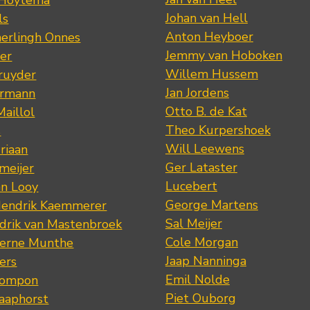
 Hoytema
Johan van Hell
ls
Anton Heyboer
erlingh Onnes
Jemmy van Hoboken
er
Willem Hussem
ruyder
Jan Jordens
ermann
Otto B. de Kat
Maillol
Theo Kurpershoek
s
Will Leewens
riaan
Ger Lataster
meijer
Lucebert
an Looy
George Martens
Hendrik Kaemmerer
Sal Meijer
drik van Mastenbroek
Cole Morgan
jerne Munthe
Jaap Nanninga
ers
Emil Nolde
Pompon
Piet Ouborg
Raaphorst