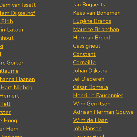
Jan Bogaerts
Dam van Isselt
Kees van Bohemen
lem Dijsselhof
Eugène Brands
n Eldh
Maurice Brianchon
tin-Latour
Herman Brood
nhout
Cassigneul
ki
Constant
l
Corneille
rc Gorter
Johan Dijkstra
illaume
Jef Diederen
ohanna Haanen
César Domela
 Hart Nibbrig
Henri Le Fauconnier
 Hemert
Wim Gerritsen
 Hell
Adriaan Herman Gouwe
ster
Wim de Haan
de Hoog
Job Hansen
der Hem
Jan van Heel