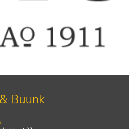
 & Buunk
s