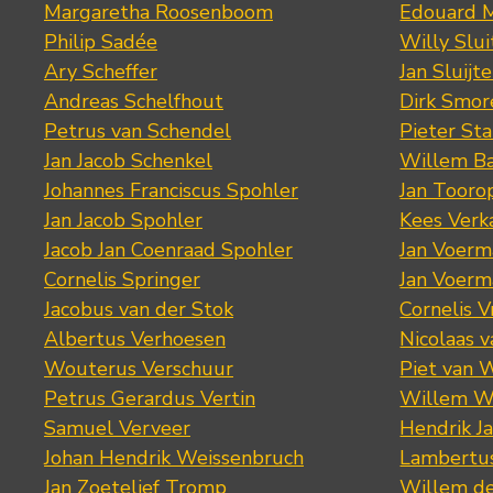
Margaretha Roosenboom
Edouard M
Philip Sadée
Willy Slui
Ary Scheffer
Jan Sluijte
Andreas Schelfhout
Dirk Smo
Petrus van Schendel
Pieter St
Jan Jacob Schenkel
Willem Ba
Johannes Franciscus Spohler
Jan Tooro
Jan Jacob Spohler
Kees Verk
Jacob Jan Coenraad Spohler
Jan Voerma
Cornelis Springer
Jan Voerma
Jacobus van der Stok
Cornelis 
Albertus Verhoesen
Nicolaas 
Wouterus Verschuur
Piet van 
Petrus Gerardus Vertin
Willem W
Samuel Verveer
Hendrik J
Johan Hendrik Weissenbruch
Lambertus
Jan Zoetelief Tromp
Willem d