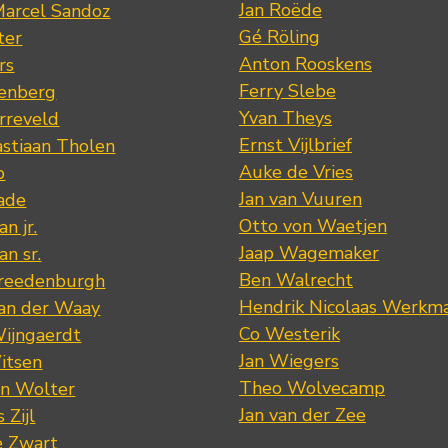
Jan Roëde
arcel Sandoz
Gé Röling
ter
Anton Rooskens
rs
Ferry Slebe
renberg
Yvan Theys
arreveld
Ernst Vijlbrief
stiaan Tholen
Auke de Vries
p
Jan van Vuuren
ade
Otto von Waetjen
n jr.
Jaap Wagemaker
n sr.
Ben Walrecht
Vreedenburgh
Hendrik Nicolaas Werkm
van der Waay
Co Westerik
Wijngaerdt
Jan Wiegers
itsen
Theo Wolvecamp
an Wolter
Jan van der Zee
 Zijl
e Zwart