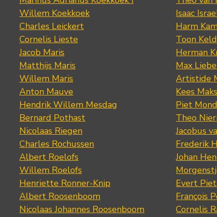
Marinus Adrianus Koekkoek I
Theo van
Willem Koekkoek
Isaac Israe
Charles Leickert
Harm Kam
Cornelis Lieste
Toon Keld
Jacob Maris
Herman K
Matthijs Maris
Max Lieb
Willem Maris
Artistide 
Anton Mauve
Kees Mak
Hendrik Willem Mesdag
Piet Mond
Bernard Pothast
Theo Nier
Nicolaas Riegen
Jacobus v
Charles Rochussen
Frederik 
Albert Roelofs
Johan Hen
Willem Roelofs
Morgenst
Henriette Ronner-Knip
Evert Piet
Albert Roosenboom
François 
Nicolaas Johannes Roosenboom
Cornelis 