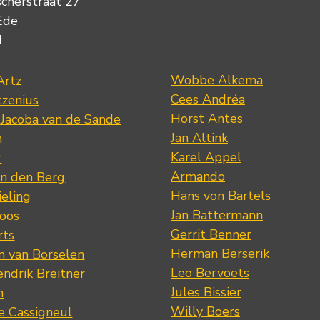
scherstraat 27
Ede
d
Wobbe Alkema
Artz
Cees Andréa
tzenius
Horst Antes
 Jacoba van de Sande
Jan Altink
n
Karel Appel
r
Armando
n den Berg
Hans von Bartels
eling
Jan Battermann
loos
Gerrit Benner
rts
Herman Berserik
m van Borselen
Leo Bervoets
ndrik Breitner
Jules Bissier
n
Willy Boers
re Cassigneul