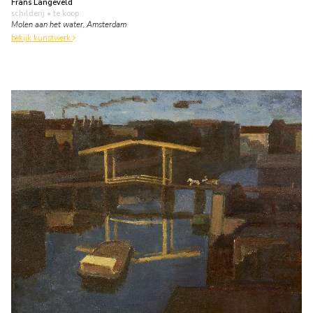
Frans Langeveld
schilderij
• te koop
Molen aan het water, Amsterdam
bekijk kunstwerk