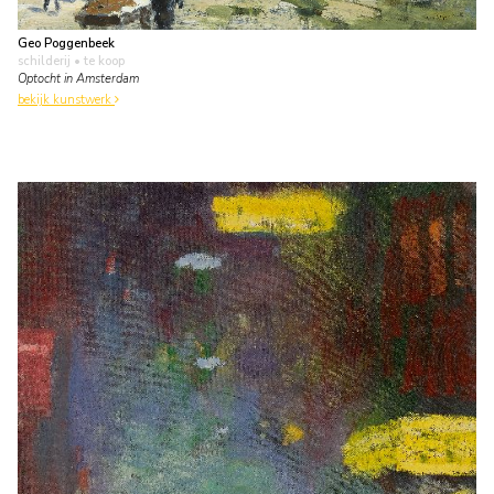
Geo Poggenbeek
schilderij
• te koop
Optocht in Amsterdam
bekijk kunstwerk