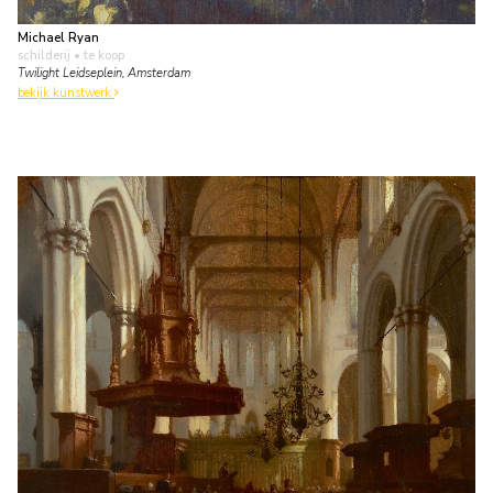
Michael Ryan
schilderij
• te koop
Twilight Leidseplein, Amsterdam
bekijk kunstwerk