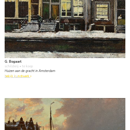
G. Bogaart
schilderij
• te koop
Huizen aan de gracht in Amsterdam
bekijk kunstwerk