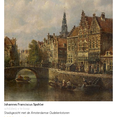
Johannes Franciscus Spohler
schilderij
• te koop
Stadsgezicht met de Amsterdamse Oudekerkstoren