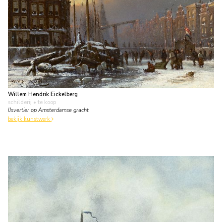
Willem Hendrik Eickelberg
schilderij
• te koop
IJsvertier op Amsterdamse gracht
bekijk kunstwerk