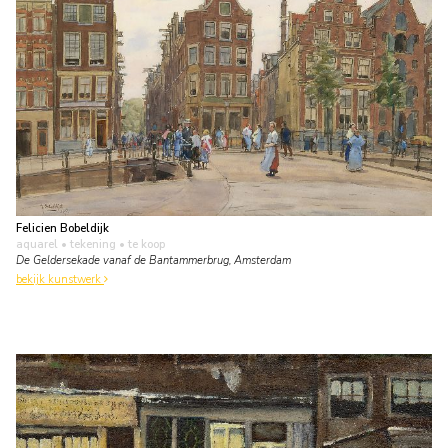
Felicien Bobeldijk
aquarel • tekening
• te koop
De Geldersekade vanaf de Bantammerbrug, Amsterdam
bekijk kunstwerk