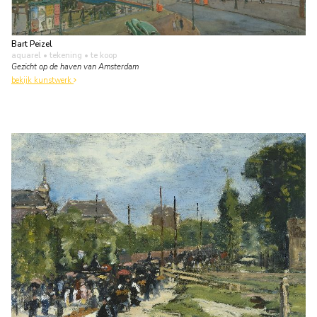
Bart Peizel
aquarel • tekening
• te koop
Gezicht op de haven van Amsterdam
bekijk kunstwerk