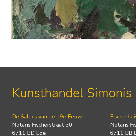
Kunsthandel Simonis
De Salons van de 19e Eeuw
Fischerhui
Notaris Fischerstraat 30
Notaris Fi
6711 BD Ede
6711 BB 