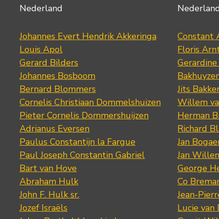
Nederland
Nederlan
Johannes Evert Hendrik Akkeringa
Constant 
Louis Apol
Floris Arn
Gerard Bilders
Gerardine
Johannes Bosboom
Bakhuyze
Bernard Blommers
Jits Bakke
Cornelis Christiaan Dommelshuizen
Willem va
Pieter Cornelis Dommershuijzen
Herman Bi
Adrianus Eversen
Richard B
Paulus Constantijn la Fargue
Jan Bogae
Paul Joseph Constantin Gabriel
Jan Wille
Bart van Hove
George He
Abraham Hulk
Co Brema
John F. Hulk sr.
Jean-Pier
Jozef Israëls
Lucie van 