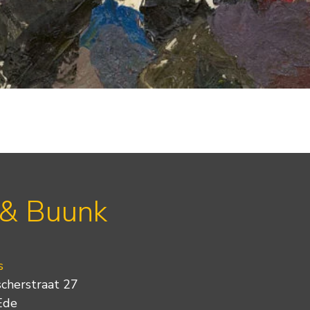
 & Buunk
s
scherstraat 27
Ede