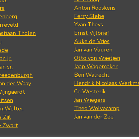
Anton Rooskens
rs
Ferry Slebe
renberg
Yvan Theys
arreveld
Ernst Vijlbrief
stiaan Tholen
Auke de Vries
p
Jan van Vuuren
ade
Otto von Waetjen
n jr.
Jaap Wagemaker
n sr.
Ben Walrecht
Vreedenburgh
Hendrik Nicolaas Werkm
van der Waay
Co Westerik
Wijngaerdt
Jan Wiegers
itsen
Theo Wolvecamp
an Wolter
Jan van der Zee
 Zijl
e Zwart