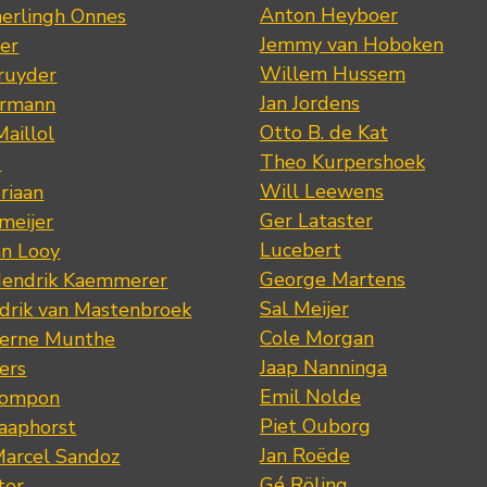
Anton Heyboer
erlingh Onnes
Jemmy van Hoboken
er
Willem Hussem
ruyder
Jan Jordens
ermann
Otto B. de Kat
Maillol
Theo Kurpershoek
s
Will Leewens
riaan
Ger Lataster
meijer
Lucebert
an Looy
George Martens
Hendrik Kaemmerer
Sal Meijer
drik van Mastenbroek
Cole Morgan
jerne Munthe
Jaap Nanninga
ers
Emil Nolde
Pompon
Piet Ouborg
Raaphorst
Jan Roëde
arcel Sandoz
Gé Röling
ter