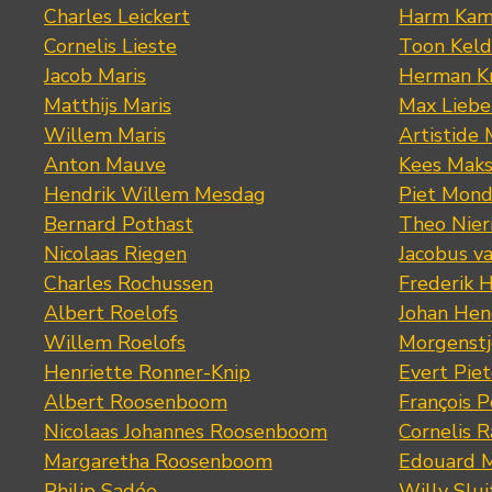
Charles Leickert
Harm Kam
Cornelis Lieste
Toon Keld
Jacob Maris
Herman K
Matthijs Maris
Max Lieb
Willem Maris
Artistide 
Anton Mauve
Kees Mak
Hendrik Willem Mesdag
Piet Mond
Bernard Pothast
Theo Nier
Nicolaas Riegen
Jacobus v
Charles Rochussen
Frederik 
Albert Roelofs
Johan Hen
Willem Roelofs
Morgenst
Henriette Ronner-Knip
Evert Piet
Albert Roosenboom
François 
Nicolaas Johannes Roosenboom
Cornelis 
Margaretha Roosenboom
Edouard M
Philip Sadée
Willy Slui