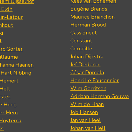
Kees van Bohemen
lem Dijsselhof
Eugène Brands
n Eldh
Maurice Brianchon
tin-Latour
Herman Brood
nhout
Cassigneul
ki
Constant
l
Corneille
rc Gorter
Johan Dijkstra
illaume
Jef Diederen
ohanna Haanen
César Domela
 Hart Nibbrig
Henri Le Fauconnier
 Hemert
Wim Gerritsen
 Hell
Adriaan Herman Gouwe
ster
Wim de Haan
de Hoog
Job Hansen
der Hem
Jan van Heel
 Hoytema
Johan van Hell
ls