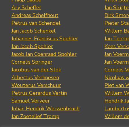
Ary Scheffer
Jan Sluijte
Andreas Schelfhout
Dirk Smo
Petrus van Schendel
Pieter St
Jan Jacob Schenkel
Willem Ba
Johannes Franciscus Spohler
Jan Tooro
Jan Jacob Spohler
Kees Verk
Jacob Jan Coenraad Spohler
Jan Voerma
Cornelis Springer
Jan Voerma
Jacobus van der Stok
Cornelis 
Albertus Verhoesen
Nicolaas 
Wouterus Verschuur
Piet van 
Petrus Gerardus Vertin
Willem W
Samuel Verveer
Hendrik J
Johan Hendrik Weissenbruch
Lambertus
Jan Zoetelief Tromp
Willem d