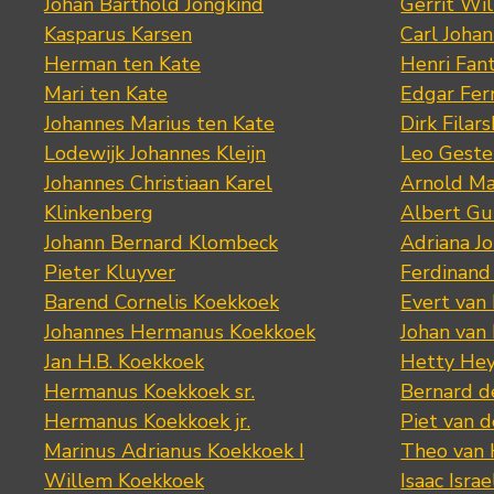
Johan Barthold Jongkind
Gerrit Wil
Kasparus Karsen
Carl Joha
Herman ten Kate
Henri Fan
Mari ten Kate
Edgar Fer
Johannes Marius ten Kate
Dirk Filars
Lodewijk Johannes Kleijn
Leo Geste
Johannes Christiaan Karel
Arnold Ma
Klinkenberg
Albert Gu
Johann Bernard Klombeck
Adriana J
Pieter Kluyver
Ferdinand
Barend Cornelis Koekkoek
Evert van
Johannes Hermanus Koekkoek
Johan van
Jan H.B. Koekkoek
Hetty Hey
Hermanus Koekkoek sr.
Bernard 
Hermanus Koekkoek jr.
Piet van 
Marinus Adrianus Koekkoek I
Theo van
Willem Koekkoek
Isaac Israe