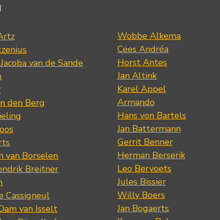
d
Wobbe Alkema
Artz
Cees Andréa
tzenius
Horst Antes
 Jacoba van de Sande
Jan Altink
n
Karel Appel
r
Armando
n den Berg
Hans von Bartels
eling
Jan Battermann
loos
Gerrit Benner
rts
Herman Berserik
m van Borselen
Leo Bervoets
ndrik Breitner
Jules Bissier
n
Willy Boers
re Cassigneul
Jan Bogaerts
Dam van Isselt