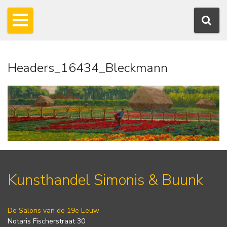
Headers_16434_Bleckmann
Kunsthandel Simonis & Buunk
De Salons van de 19e Eeuw
Notaris Fischerstraat 30