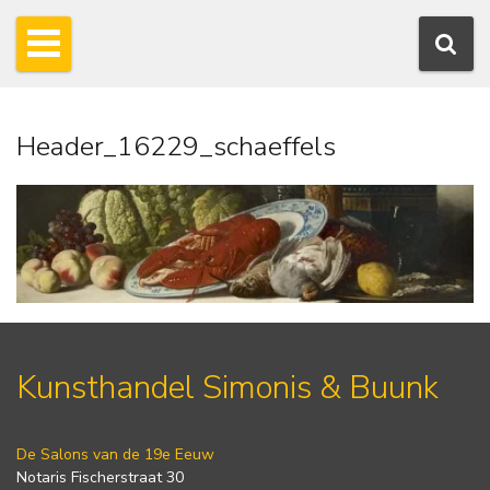
Header_16229_schaeffels
Kunsthandel Simonis & Buunk
De Salons van de 19e Eeuw
Notaris Fischerstraat 30