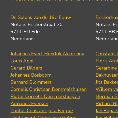
De Salons van de 19e Eeuw
Fischerhui
Notaris Fischerstraat 30
Notaris Fi
6711 BD Ede
6711 BB 
Nederland
Nederlan
Johannes Evert Hendrik Akkeringa
Constant 
Louis Apol
Floris Arn
Gerard Bilders
Gerardine
Johannes Bosboom
Bakhuyze
Bernard Blommers
Jits Bakke
Cornelis Christiaan Dommelshuizen
Willem va
Pieter Cornelis Dommershuijzen
Herman Bi
Adrianus Eversen
Richard B
Paulus Constantijn la Fargue
Jan Bogae
Paul Joseph Constantin Gabriel
Jan Wille