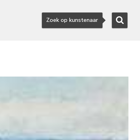
Zoeken
Zoek op kunstenaar