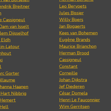
Leo Bervoets
ndrik Breitner
Jules Bissier
n
Willy Boers
re Cassigneul
Jan Bogaerts
Dam van Isselt
Kees van Bohemen
lem Dijsselhof
Eugène Brands
n Eldh
Maurice Brianchon
tin-Latour
Herman Brood
nhout
Cassigneul
ki
Constant
l
Corneille
rc Gorter
Johan Dijkstra
illaume
Jef Diederen
ohanna Haanen
César Domela
 Hart Nibbrig
Henri Le Fauconnier
 Hemert
Wim Gerritsen
 Hell