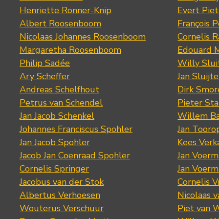
Henriette Ronner-Knip
Evert Piet
Albert Roosenboom
François 
Nicolaas Johannes Roosenboom
Cornelis 
Margaretha Roosenboom
Edouard M
Philip Sadée
Willy Slui
Ary Scheffer
Jan Sluijte
Andreas Schelfhout
Dirk Smo
Petrus van Schendel
Pieter St
Jan Jacob Schenkel
Willem Ba
Johannes Franciscus Spohler
Jan Tooro
Jan Jacob Spohler
Kees Verk
Jacob Jan Coenraad Spohler
Jan Voerma
Cornelis Springer
Jan Voerma
Jacobus van der Stok
Cornelis 
Albertus Verhoesen
Nicolaas 
Wouterus Verschuur
Piet van 