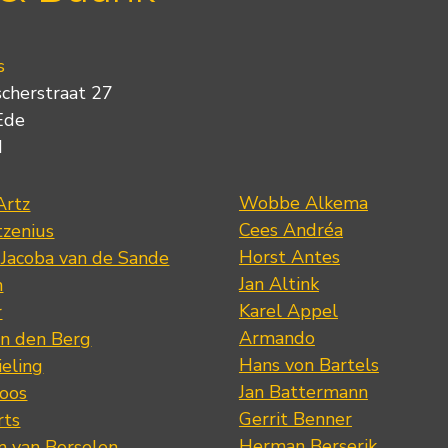
s
scherstraat 27
Ede
d
Wobbe Alkema
Artz
Cees Andréa
tzenius
Horst Antes
 Jacoba van de Sande
Jan Altink
n
Karel Appel
r
Armando
n den Berg
Hans von Bartels
eling
Jan Battermann
loos
Gerrit Benner
rts
Herman Berserik
m van Borselen