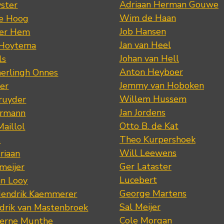
Adriaan Herman Gouwe
ster
Wim de Haan
de Hoog
Job Hansen
der Hem
Jan van Heel
 Hoytema
Johan van Hell
ls
Anton Heyboer
erlingh Onnes
Jemmy van Hoboken
er
Willem Hussem
ruyder
Jan Jordens
ermann
Otto B. de Kat
Maillol
Theo Kurpershoek
s
Will Leewens
riaan
Ger Lataster
meijer
Lucebert
an Looy
George Martens
Hendrik Kaemmerer
Sal Meijer
drik van Mastenbroek
Cole Morgan
jerne Munthe