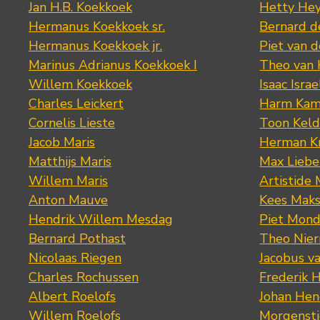
Jan H.B. Koekkoek
Hetty Hey
Hermanus Koekkoek sr.
Bernard 
Hermanus Koekkoek jr.
Piet van 
Marinus Adrianus Koekkoek I
Theo van
Willem Koekkoek
Isaac Israe
Charles Leickert
Harm Kam
Cornelis Lieste
Toon Keld
Jacob Maris
Herman K
Matthijs Maris
Max Lieb
Willem Maris
Artistide 
Anton Mauve
Kees Mak
Hendrik Willem Mesdag
Piet Mond
Bernard Pothast
Theo Nier
Nicolaas Riegen
Jacobus v
Charles Rochussen
Frederik 
Albert Roelofs
Johan Hen
Willem Roelofs
Morgenst