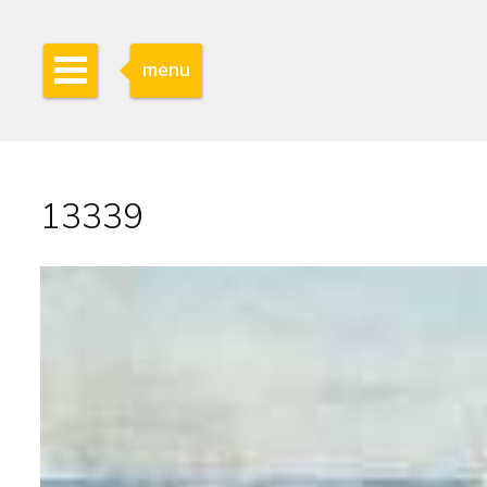
menu
13339