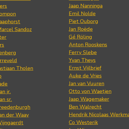
Jaap Nanninga
ers
Emil Nolde
Pompon
Piet Ouborg
Raaphorst
Jan Roëde
arcel Sandoz
Gé Röling
ter
Anton Rooskens
rs
Ferry Slebe
renberg
Yvan Theys
arreveld
Ernst Vijlbrief
stiaan Tholen
Auke de Vries
p
Jan van Vuuren
ade
Otto von Waetjen
n jr.
Jaap Wagemaker
n sr.
Ben Walrecht
Vreedenburgh
Hendrik Nicolaas Werkm
van der Waay
Co Westerik
Wijngaerdt