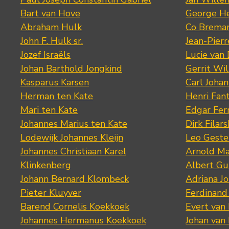
Bart van Hove
George He
Abraham Hulk
Co Brema
John F. Hulk sr.
Jean-Pier
Jozef Israëls
Lucie van 
Johan Barthold Jongkind
Gerrit Wil
Kasparus Karsen
Carl Joha
Herman ten Kate
Henri Fan
Mari ten Kate
Edgar Fer
Johannes Marius ten Kate
Dirk Filars
Lodewijk Johannes Kleijn
Leo Geste
Johannes Christiaan Karel
Arnold Ma
Klinkenberg
Albert Gu
Johann Bernard Klombeck
Adriana J
Pieter Kluyver
Ferdinand
Barend Cornelis Koekkoek
Evert van
Johannes Hermanus Koekkoek
Johan van