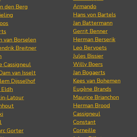
Armando
n den Berg
Hans von Bartels
eling
Jan Battermann
loos
Gerrit Benner
rts
Herman Berserik
m van Borselen
Leo Bervoets
ndrik Breitner
Jules Bissier
n
Willy Boers
re Cassigneul
Jan Bogaerts
Dam van Isselt
Kees van Bohemen
lem Dijsselhof
Eugène Brands
n Eldh
Maurice Brianchon
tin-Latour
Herman Brood
nhout
Cassigneul
ki
Constant
l
Corneille
rc Gorter