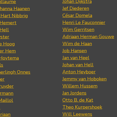
Johan Dijkstra
illaume
Jef Diederen
ohanna Haanen
César Domela
 Hart Nibbrig
Henri Le Fauconnier
 Hemert
Wim Gerritsen
 Hell
Adriaan Herman Gouwe
ster
Wim de Haan
de Hoog
Job Hansen
der Hem
Jan van Heel
 Hoytema
Johan van Hell
ls
Anton Heyboer
erlingh Onnes
Jemmy van Hoboken
er
Willem Hussem
ruyder
Jan Jordens
ermann
Otto B. de Kat
Maillol
Theo Kurpershoek
s
Will Leewens
riaan