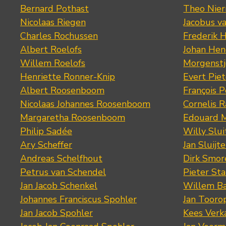
Bernard Pothast
Theo Nier
Nicolaas Riegen
Jacobus v
Charles Rochussen
Frederik 
Albert Roelofs
Johan Hen
Willem Roelofs
Morgenst
Henriette Ronner-Knip
Evert Piet
Albert Roosenboom
François 
Nicolaas Johannes Roosenboom
Cornelis 
Margaretha Roosenboom
Edouard M
Philip Sadée
Willy Slui
Ary Scheffer
Jan Sluijte
Andreas Schelfhout
Dirk Smo
Petrus van Schendel
Pieter St
Jan Jacob Schenkel
Willem Ba
Johannes Franciscus Spohler
Jan Tooro
Jan Jacob Spohler
Kees Verk