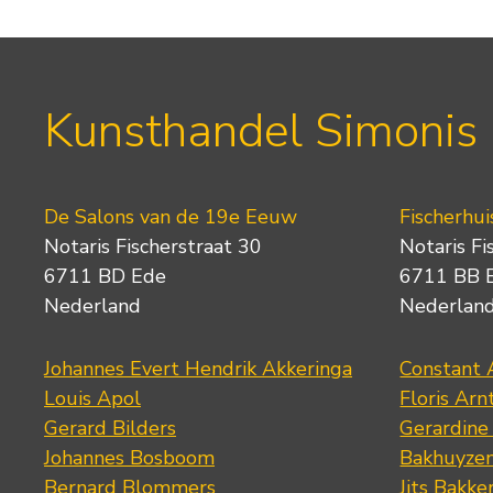
Kunsthandel Simonis
De Salons van de 19e Eeuw
Fischerhui
Notaris Fischerstraat 30
Notaris Fi
6711 BD Ede
6711 BB 
Nederland
Nederlan
Johannes Evert Hendrik Akkeringa
Constant 
Louis Apol
Floris Arn
Gerard Bilders
Gerardine
Johannes Bosboom
Bakhuyze
Bernard Blommers
Jits Bakke