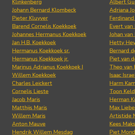
Klinkenberg
Albert Gu
Johann Bernard Klombeck
Adriana J
Pieter Kluyver
Ferdinand
Barend Cornelis Koekkoek
Evert van
Johannes Hermanus Koekkoek
Johan van
Jan H.B. Koekkoek
Hetty Hey
Hermanus Koekkoek sr.
Bernard 
Hermanus Koekkoek jr.
Piet van 
Marinus Adrianus Koekkoek I
Theo van
Willem Koekkoek
Isaac Israe
Charles Leickert
Harm Kam
Cornelis Lieste
Toon Keld
Jacob Maris
Herman K
Matthijs Maris
Max Lieb
Willem Maris
Artistide 
Anton Mauve
Kees Mak
Hendrik Willem Mesdag
Piet Mond