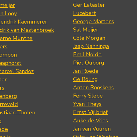
Ger Lataster
meijer
Lucebert
an Looy
George Martens
Hendrik Kaemmerer
Sal Meijer
drik van Mastenbroek
Cole Morgan
jerne Munthe
Jaap Nanninga
ers
Emil Nolde
Pompon
Piet Ouborg
Raaphorst
Jan Roëde
arcel Sandoz
Gé Röling
ter
Anton Rooskens
rs
Ferry Slebe
renberg
Yvan Theys
arreveld
Ernst Vijlbrief
stiaan Tholen
Auke de Vries
p
Jan van Vuuren
ade