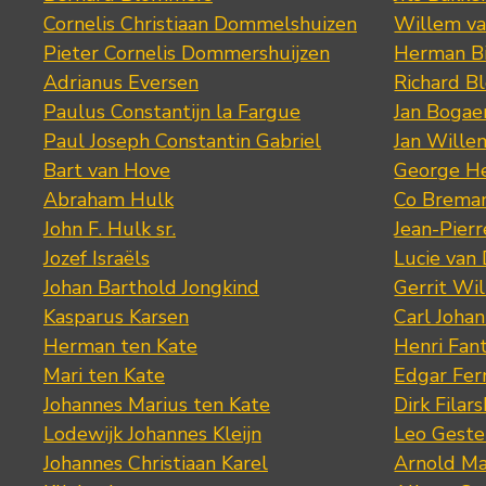
Cornelis Christiaan Dommelshuizen
Willem va
Pieter Cornelis Dommershuijzen
Herman Bi
Adrianus Eversen
Richard B
Paulus Constantijn la Fargue
Jan Bogae
Paul Joseph Constantin Gabriel
Jan Wille
Bart van Hove
George He
Abraham Hulk
Co Brema
John F. Hulk sr.
Jean-Pier
Jozef Israëls
Lucie van 
Johan Barthold Jongkind
Gerrit Wil
Kasparus Karsen
Carl Joha
Herman ten Kate
Henri Fan
Mari ten Kate
Edgar Fer
Johannes Marius ten Kate
Dirk Filars
Lodewijk Johannes Kleijn
Leo Geste
Johannes Christiaan Karel
Arnold Ma