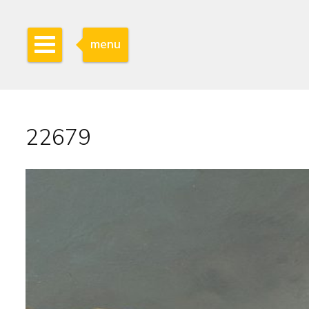
menu
22679