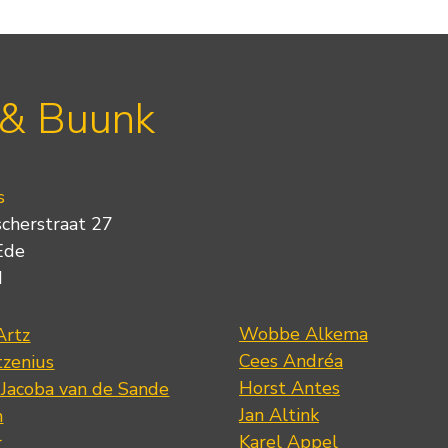
 & Buunk
s
scherstraat 27
Ede
d
Wobbe Alkema
Artz
Cees Andréa
tzenius
Horst Antes
 Jacoba van de Sande
Jan Altink
n
Karel Appel
r