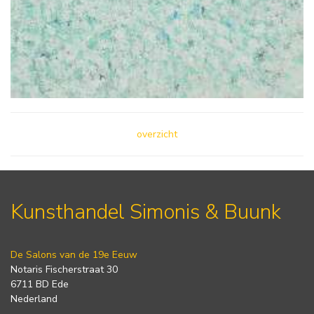
overzicht
Kunsthandel Simonis & Buunk
De Salons van de 19e Eeuw
Notaris Fischerstraat 30
6711 BD Ede
Nederland