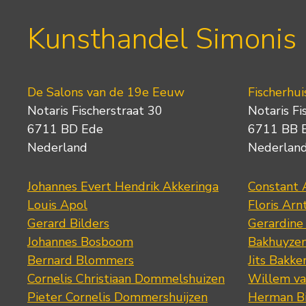
Kunsthandel Simonis
De Salons van de 19e Eeuw
Fischerhui
Notaris Fischerstraat 30
Notaris Fi
6711 BD Ede
6711 BB 
Nederland
Nederlan
Johannes Evert Hendrik Akkeringa
Constant 
Louis Apol
Floris Arn
Gerard Bilders
Gerardine
Johannes Bosboom
Bakhuyze
Bernard Blommers
Jits Bakke
Cornelis Christiaan Dommelshuizen
Willem va
Pieter Cornelis Dommershuijzen
Herman Bi