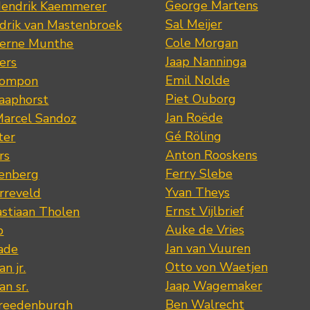
George Martens
Hendrik Kaemmerer
Sal Meijer
drik van Mastenbroek
Cole Morgan
jerne Munthe
Jaap Nanninga
ers
Emil Nolde
Pompon
Piet Ouborg
Raaphorst
Jan Roëde
arcel Sandoz
Gé Röling
ter
Anton Rooskens
rs
Ferry Slebe
renberg
Yvan Theys
arreveld
Ernst Vijlbrief
stiaan Tholen
Auke de Vries
p
Jan van Vuuren
ade
Otto von Waetjen
n jr.
Jaap Wagemaker
n sr.
Ben Walrecht
Vreedenburgh