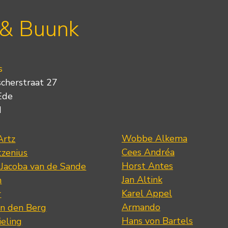
 & Buunk
s
scherstraat 27
Ede
d
Wobbe Alkema
Artz
Cees Andréa
tzenius
Horst Antes
 Jacoba van de Sande
Jan Altink
n
Karel Appel
r
Armando
n den Berg
Hans von Bartels
eling