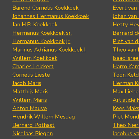
Barend Cornelis Koekkoek
Evert van
Johannes Hermanus Koekkoek
Johan van
Jan H.B. Koekkoek
Hetty Hey
Hermanus Koekkoek sr.
Bernard 
Hermanus Koekkoek jr.
Piet van 
Marinus Adrianus Koekkoek I
Theo van
Willem Koekkoek
Isaac Israe
Charles Leickert
Harm Kam
Cornelis Lieste
Toon Keld
Jacob Maris
Herman K
Matthijs Maris
Max Lieb
Willem Maris
Artistide 
Anton Mauve
Kees Mak
Hendrik Willem Mesdag
Piet Mond
Bernard Pothast
Theo Nier
Nicolaas Riegen
Jacobus v