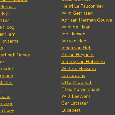
Henri Le Fauconnier
 Hemert
Wim Gerritsen
 Hell
Adriaan Herman Gouwe
ster
Wim de Haan
de Hoog
Job Hansen
der Hem
Jan van Heel
 Hoytema
Johan van Hell
ls
Anton Heyboer
erlingh Onnes
Jemmy van Hoboken
er
Willem Hussem
ruyder
Jan Jordens
ermann
Otto B. de Kat
Maillol
Theo Kurpershoek
s
Will Leewens
riaan
Ger Lataster
meijer
Lucebert
an Looy