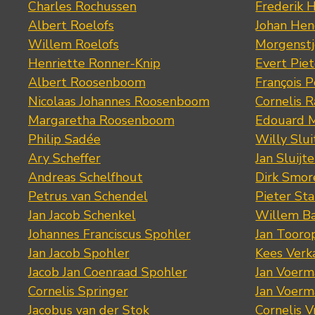
Charles Rochussen
Frederik 
Albert Roelofs
Johan Hen
Willem Roelofs
Morgenst
Henriette Ronner-Knip
Evert Piet
Albert Roosenboom
François 
Nicolaas Johannes Roosenboom
Cornelis 
Margaretha Roosenboom
Edouard M
Philip Sadée
Willy Slui
Ary Scheffer
Jan Sluijte
Andreas Schelfhout
Dirk Smo
Petrus van Schendel
Pieter St
Jan Jacob Schenkel
Willem Ba
Johannes Franciscus Spohler
Jan Tooro
Jan Jacob Spohler
Kees Verk
Jacob Jan Coenraad Spohler
Jan Voerma
Cornelis Springer
Jan Voerma
Jacobus van der Stok
Cornelis 