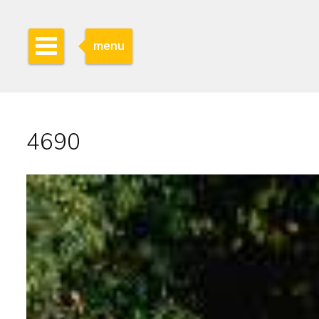
menu
4690