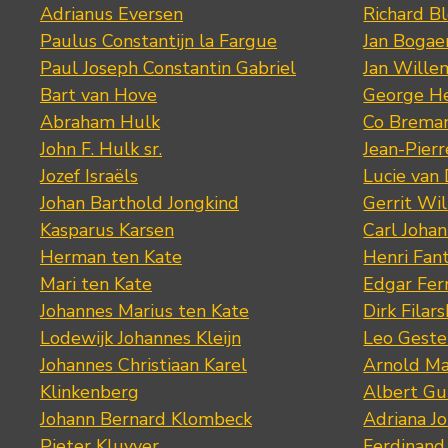
Adrianus Eversen
Richard B
Paulus Constantijn la Fargue
Jan Bogae
Paul Joseph Constantin Gabriel
Jan Wille
Bart van Hove
George He
Abraham Hulk
Co Brema
John F. Hulk sr.
Jean-Pier
Jozef Israëls
Lucie van 
Johan Barthold Jongkind
Gerrit Wil
Kasparus Karsen
Carl Joha
Herman ten Kate
Henri Fan
Mari ten Kate
Edgar Fer
Johannes Marius ten Kate
Dirk Filars
Lodewijk Johannes Kleijn
Leo Geste
Johannes Christiaan Karel
Arnold Ma
Klinkenberg
Albert Gu
Johann Bernard Klombeck
Adriana J
Pieter Kluyver
Ferdinand