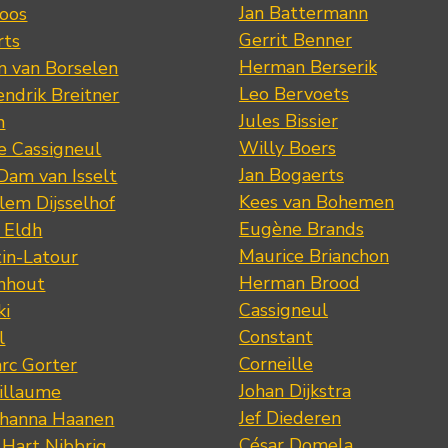
Jan Battermann
loos
Gerrit Benner
rts
Herman Berserik
m van Borselen
Leo Bervoets
ndrik Breitner
Jules Bissier
n
Willy Boers
re Cassigneul
Jan Bogaerts
Dam van Isselt
Kees van Bohemen
lem Dijsselhof
Eugène Brands
n Eldh
Maurice Brianchon
tin-Latour
Herman Brood
nhout
Cassigneul
ki
Constant
l
Corneille
rc Gorter
Johan Dijkstra
illaume
Jef Diederen
ohanna Haanen
César Domela
 Hart Nibbrig