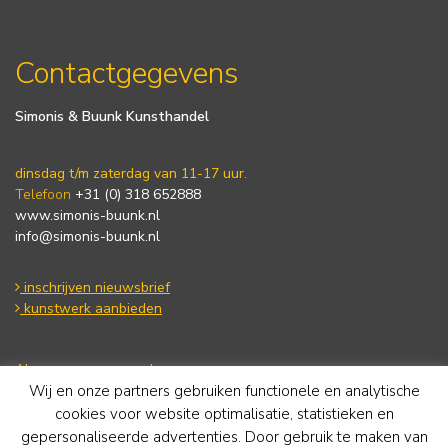
Contactgegevens
Simonis & Buunk Kunsthandel
dinsdag t/m zaterdag van 11-17 uur.
Telefoon
+31 (0) 318 652888
www.simonis-buunk.nl
info@simonis-buunk.nl
inschrijven nieuwsbrief
kunstwerk aanbieden
Algemene voorwaarden
Wij en onze partners gebruiken functionele en analytische
Privacy statement
Cookie Policy
cookies voor website optimalisatie, statistieken en
Disclaimer
gepersonaliseerde advertenties. Door gebruik te maken van