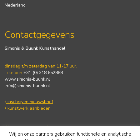
Nederland
Contactgegevens
Simonis & Buunk Kunsthandel
dinsdag t/m zaterdag van 11-17 uur.
Telefoon
+31 (0) 318 652888
www.simonis-buunk.nl
info@simonis-buunk.nl
inschrijven nieuwsbrief
kunstwerk aanbieden
Algemene voorwaarden
Wij en onze partners gebruiken functionele en analytische
Privacy statement