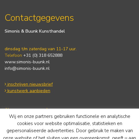
Contactgegevens
Simonis & Buunk Kunsthandel
dinsdag t/m zaterdag van 11-17 uur.
Telefoon
+31 (0) 318 652888
www.simonis-buunk.nl
info@simonis-buunk.nl
inschrijven nieuwsbrief
kunstwerk aanbieden
Algemene voorwaarden
Wij en onze partners gebruiken functionele en analytische
Privacy statement
Cookie Policy
cookies voor website optimalisatie, statistieken en
Disclaimer
gepersonaliseerde advertenties. Door gebruik te maken van
onze website of het sluiten van een overeenkomst, geeft u aan