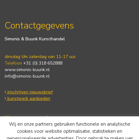
Contactgegevens
Simonis & Buunk Kunsthandel
dinsdag t/m zaterdag van 11-17 uur.
Telefoon
+31 (0) 318 652888
www.simonis-buunk.nl
info@simonis-buunk.nl
inschrijven nieuwsbrief
kunstwerk aanbieden
Algemene voorwaarden
Wij en onze partners gebruiken functionele en analytische
Privacy statement
Cookie Policy
cookies voor website optimalisatie, statistieken en
Disclaimer
gepersonaliseerde advertenties. Door gebruik te maken van